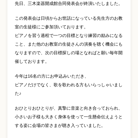
先日、三木楽器開成館合同発表会が終演いたしました。
YouTube 公式チャンネル
この発表会は日頃からお世話になっている先生方のお教
三木楽器 開成館
室の生徒様にご参加頂いております。
ピアノを習う過程で一つの目標となり練習の励みになる
ピアノ弾き比べ、過去のコンサートな
こと、また他のお教室の生徒さんの演奏を聴く機会にも
ど動画で発信中！
なりますので、次の目標探しの場となればと願い毎年開
催しております。
今年は16名の方にお申込みいただき、
サイトマップ
個人情報の取り扱い
特定商品取引法表記
ピアノだけでなく、歌を歌われる方もいらっしゃいまし
た♪
おひとりおひとりが、真摯に音楽と向き合っておられ、
小さいお子様も大きく身体を使って一生懸命伝えようと
する姿に会場の皆さまが聴き入っていました。