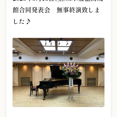
館合同発表会 無事終演致しま
お問い合わせ総合窓口
した♪
06-6252-0432
受付時間 10:00～19:00 (水曜定休)
発信する
お問い合わせフォーム
大阪・本町のピアノ専門店
三木楽器 開成館
〒541-0057
大阪府大阪市中央区北久宝寺町3丁目3−4