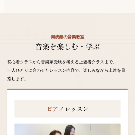
E
n
j
開成館の音楽教室
o
y
音楽を楽しむ・学ぶ
a
n
初心者クラスから音楽家受験を考える上級者クラスまで、
d
一人ひとりに合わせたレッスン内容で、楽しみながら上達を目
L
指します。
e
s
s
o
ピアノ
レッスン
n
M
u