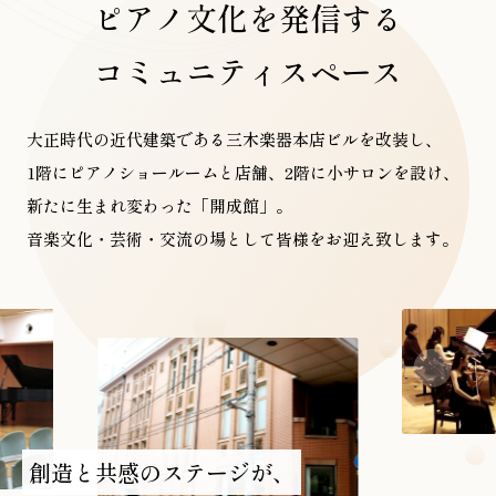
ピアノ文化を発信する
コミュニティスペース
お問い合わせ総合窓口
06-6252-0432
大正時代の近代建築である三木楽器本店ビルを改装し、
1階にピアノショールームと店舗、2階に小サロンを設け、
受付時間 10:00～19:00 (水曜定休)
発信する
新たに生まれ変わった「開成館」。
音楽文化・芸術・交流の場として皆様をお迎え致します。
お問い合わせフォーム
大阪・本町のピアノ専門店
三木楽器 開成館
〒541-0057
大阪府大阪市中央区北久宝寺町3丁目3−4
創造と共感のステージが、