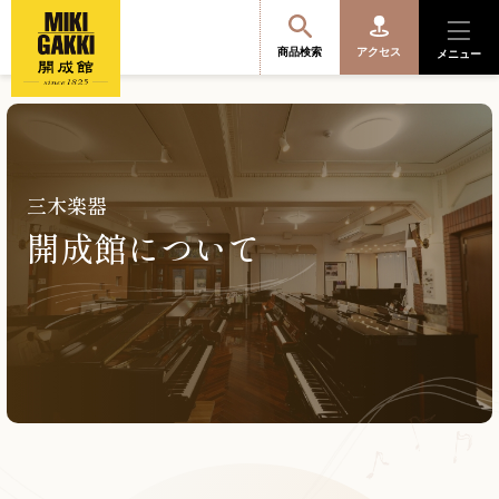
商品検索
アクセス
メニュー
商品を探す・選ぶ
三木楽器
開成館について
便利なサービス
開成館を知る
音楽教室・イベント情報
サポート・購入特典