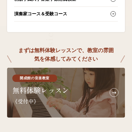
演奏家コース＆受験コース
c
i
s
u
まずは無料体験レッスンで、教室の雰囲
M
気を体感してみてください
n
o
s
開成館の音楽教室
s
e
無料体験レッスン
L
d
n
《受付中》
a
y
o
j