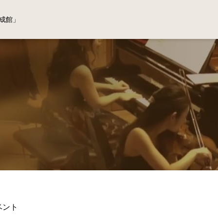
成館」
ベント