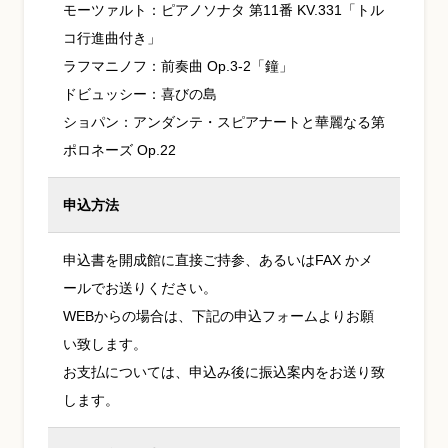
モーツァルト：ピアノソナタ 第11番 KV.331「トル
コ行進曲付き」
ラフマニノフ：前奏曲 Op.3-2「鐘」
ドビュッシー：喜びの島
ショパン：アンダンテ・スピアナートと華麗なる第
ポロネーズ Op.22
申込方法
申込書を開成館に直接ご持参、あるいはFAX かメ
ールでお送りください。
WEBからの場合は、下記の申込フォームよりお願
い致します。
お支払については、申込み後に振込案内をお送り致
します。