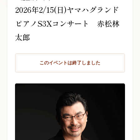
2026年2/15(日)ヤマハグランド
お問い合わせ総合窓口
ピアノS3Xコンサート 赤松林
06-6252-0432
太郎
受付時間 10:00～19:00 (水曜定休)
発信する
このイベントは終了しました
お問い合わせフォーム
大阪・本町のピアノ専門店
三木楽器 開成館
〒541-0057
大阪府大阪市中央区北久宝寺町3丁目3−4