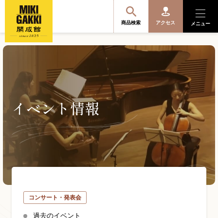
商品検索
アクセス
メニュー
商品を探す・選ぶ
イベント情報
便利なサービス
開成館を知る
音楽教室・イベント情報
コンサート・発表会
サポート・購入特典
過去のイベント