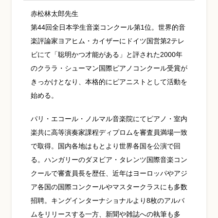
赤松林太郎先生
第44回全日本学生音楽コンクール第1位。世界的音
楽評論家ヨアヒム・カイザーにドイツ国営第2テレ
ビにて「聡明かつ才能がある」と評された2000年
のクララ・シューマン国際ピアノコンクール受賞が
きっかけとなり、本格的にピアニストとして活動を
始める。
パリ・エコール・ノルマル音楽院にてピアノ・室内
楽共に高等演奏家課程ディプロムを審査員満場一致
で取得。国内各地はもとより世界各国を公演で回
る。ハンガリーのダヌビア・タレンツ国際音楽コン
クールで審査員長を歴任、近年はヨーロッパやアジ
ア各国の国際コンクールやマスタークラスにも多数
招聘。キングインターナショナルより8枚のアルバ
ムをリリースする一方、新聞や雑誌への執筆も多