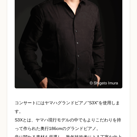
YouTube 公式チャンネル
三木楽器 開成館
ピアノ弾き比べ、過去のコンサートな
ど動画で発信中！
サイトマップ
個人情報の取り扱い
特定商品取引法表記
コンサートにはヤマハグランドピアノ”S3X”を使用しま
す。
S3Xとは、ヤマハ現行モデルの中でもよりこだわりを持
って作られた奥行186cmのグランドピアノ。