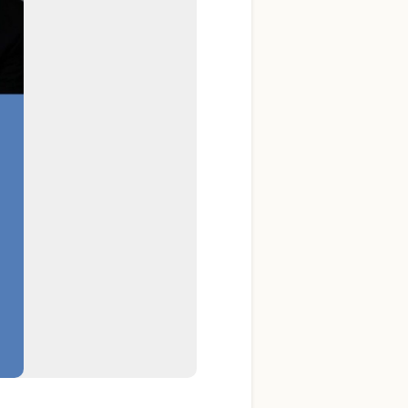
YouTube 公式チャンネル
三木楽器 開成館
ピアノ弾き比べ、過去のコン
サートなど動画で発信中！
サイトマップ
個人情報の取り扱い
特定商品取引法表記