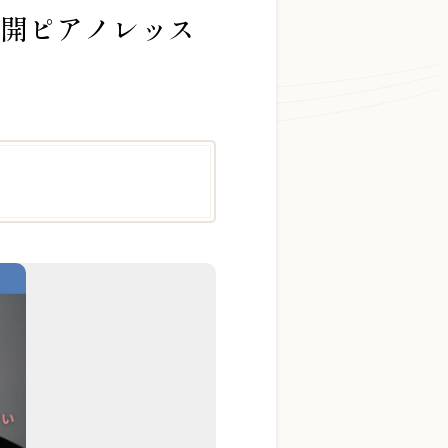
公開ピアノレッス
お問い合わせ総合窓口
06-6252-0432
受付時間 10:00～19:00 (水曜定休)
お問い合わせフォーム
大阪・本町のピアノ専門店
三木楽器 開成館
〒541-0057
大阪府大阪市中央区北久宝寺町3丁目3−4