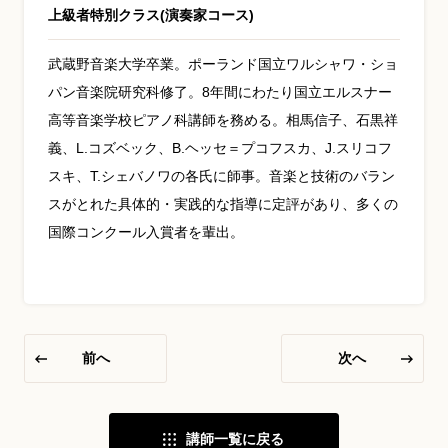
上級者特別クラス(演奏家コース)
YouTube 公式チャンネル
武蔵野音楽大学卒業。ポーランド国立ワルシャワ・ショ
三木楽器 開成館
パン音楽院研究科修了。8年間にわたり国立エルスナー
高等音楽学校ピアノ科講師を務める。相馬信子、石黒祥
ピアノ弾き比べ、過去のコンサートな
ど動画で発信中！
義、L.コズベック、B.ヘッセ＝プコフスカ、J.スリコフ
スキ、T.シェバノワの各氏に師事。音楽と技術のバラン
スがとれた具体的・実践的な指導に定評があり、多くの
国際コンクール入賞者を輩出。
サイトマップ
個人情報の取り扱い
特定商品取引法表記
前へ
次へ
講師一覧に戻る