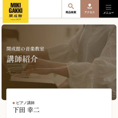
商品検索
アクセス
メニュー
商品を探す・選ぶ
開成館の音楽教室
講師紹介
便利なサービス
開成館を知る
音楽教室・イベント情報
ピアノ講師
下田 幸二
サポート・購入特典