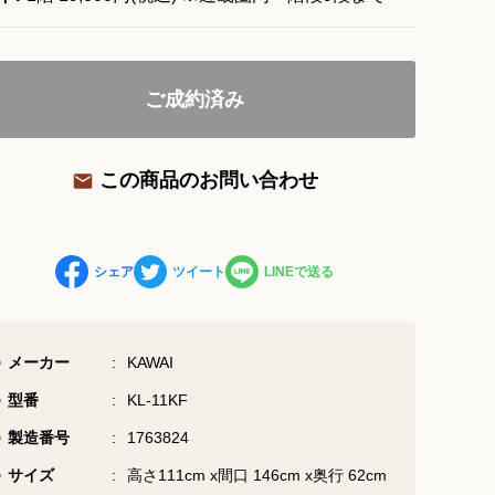
お問い合わせ総合窓口
ご成約済み
06-6252-0432
受付時間 10:00～19:00 (水曜定休)
この商品のお問い合わせ
お問い合わせフォーム
シェア
ツイート
LINEで送る
大阪・本町のピアノ専門店
三木楽器 開成館
メーカー
KAWAI
〒541-0057
型番
KL-11KF
大阪府大阪市中央区北久宝寺町3丁目3−4
製造番号
1763824
サイズ
高さ111cm x間口 146cm x奥行 62cm