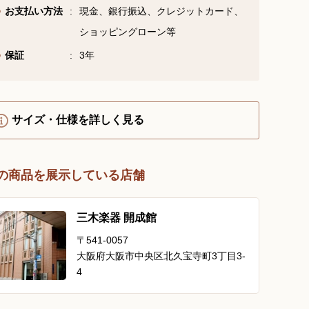
お支払い方法
現金、銀行振込、クレジットカード、
YouTube 公式チャンネル
三木楽器 開成館
ショッピングローン等
保証
3年
ピアノ弾き比べ、過去のコン
サートなど動画で発信中！
サイズ・仕様を詳しく見る
サイトマップ
個人情報の取り扱い
特定商品取引法表記
の商品を展示している店舗
三木楽器 開成館
〒541-0057
大阪府大阪市中央区北久宝寺町3丁目3-
4