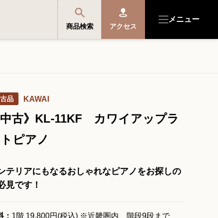
メニュー
商品検索
アクセス
商品を探す・選ぶ
古品
KAWAI
便利なサービス
中古》KL-11KF カワイアップラ
開成館を知る
イトピアノ
音楽教室・イベント情報
ンテリアにもなるおしゃれなピアノをお探しの
必見です！
サポート・購入特典
料：
1階 19,800円(税込) ※近畿圏内 階段9段まで