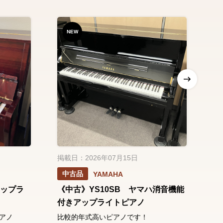
NEW
掲載日：2026年07月15日
掲
中古品
YAMAHA
アップラ
《中古》YS10SB ヤマハ消音機能
《
付きアップライトピアノ
ル
アノ
比較的年式高いピアノです！
グ