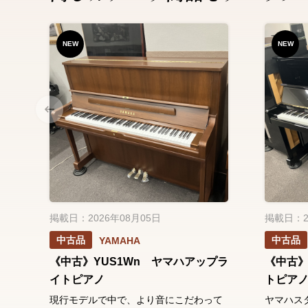
NEW
NEW
掲載日：2026年08月05日
掲載日：2
中古品
中古品
YAMAHA
《中古》YUS1Wn ヤマハアップラ
《中古》
イトピアノ
トピア
現行モデルで中で、より音にこだわって
ヤマハス