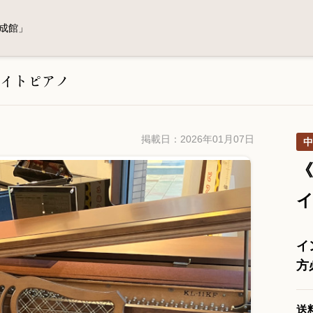
成館」
イトピアノ
掲載日：2026年01月07日
中
《
イ
方
送