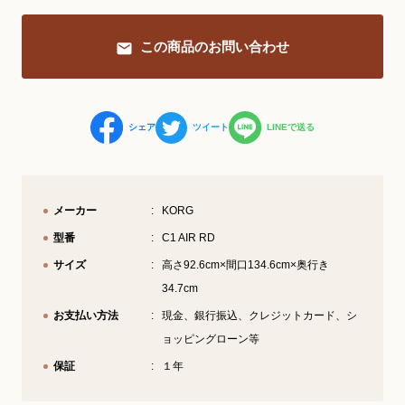
YouTube 公式チャンネル
この商品のお問い合わせ
三木楽器 開成館
ピアノ弾き比べ、過去のコンサートな
シェア
ツイート
LINEで送る
ど動画で発信中！
メーカー
KORG
型番
C1 AIR RD
サイトマップ
個人情報の取り扱い
特定商品取引法表記
サイズ
高さ92.6cm×間口134.6cm×奥行き
34.7cm
お支払い方法
現金、銀行振込、クレジットカード、シ
ョッピングローン等
保証
１年