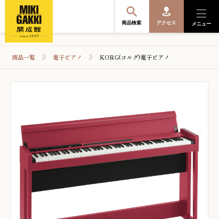
商品検索
アクセス
メニュー
商品一覧
電子ピアノ
KORG(コルグ)電子ピアノ
商品を探す・選ぶ
便利なサービス
開成館を知る
音楽教室・イベント情報
サポート・購入特典