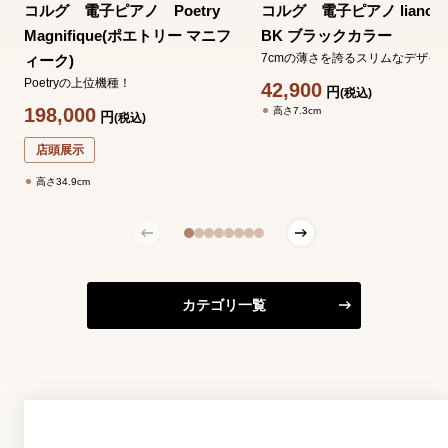
コルグ 電子ピアノ Poetry
コルグ 電子ピアノ liano L
Magnifique(ポエトリー マニフ
BK ブラックカラー
7cmの薄さを誇るスリムなデザイ
ィーク)
Poetryの上位機種！
42,900
円
(税込)
198,000
高さ7.3cm
円
(税込)
店頭展示
高さ34.9cm
カテゴリ一覧