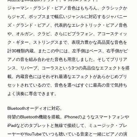
ジャーマン・グランド・ピアノ音色はもちろん、クラシックか
らジャズ、ポップスまで幅広いジャンルに対応するジャパニー
ズ・グランド・ピアノ、代表的なエレクトリック・ピアノ音色
や、オルガン、クラビ、さらにビブラフォン、アコースティッ
ク・ギター、ストリングスまで、表現力豊かな高品質な音色を
計30種類内蔵。またこの中には、左手側はベース、右手側がピ
アノの音を組み合わせた音色も用意しました。そしてブリリア
ンス、リバーブ、コーラスという3つの高品位なエフェクトを搭
載。内蔵音色にはそれぞれ最適なエフェクトがあらかじめプリ
セットされているので、音色を選べばすぐに最高の音で気持ち
よく演奏に専念できます。
Bluetoothオーディオに対応。
待望のBluetooth機能を搭載。iPhoneのようなスマートフォンや
iPadなどのタブレットと無線で接続して、ミュージック・プレ
ーヤーやYouTubeでいつも聴いている音楽と一緒にピアノの演