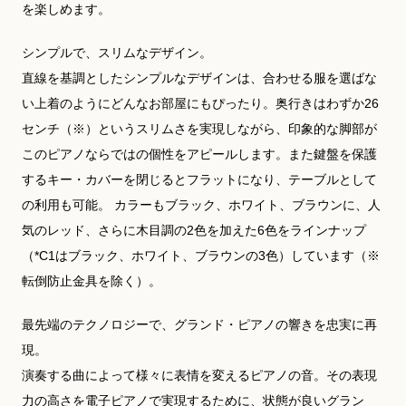
を楽しめます。
シンプルで、スリムなデザイン。
直線を基調としたシンプルなデザインは、合わせる服を選ばな
い上着のようにどんなお部屋にもぴったり。奥行きはわずか26
センチ（※）というスリムさを実現しながら、印象的な脚部が
このピアノならではの個性をアピールします。また鍵盤を保護
するキー・カバーを閉じるとフラットになり、テーブルとして
の利用も可能。 カラーもブラック、ホワイト、ブラウンに、人
気のレッド、さらに木目調の2色を加えた6色をラインナップ
（*C1はブラック、ホワイト、ブラウンの3色）しています（※
転倒防止金具を除く）。
最先端のテクノロジーで、グランド・ピアノの響きを忠実に再
現。
演奏する曲によって様々に表情を変えるピアノの音。その表現
力の高さを電子ピアノで実現するために、状態が良いグラン