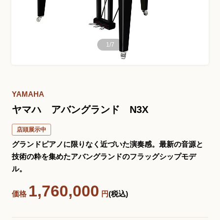
お問い合わせ総合窓口
1
/
7
06-6252-0432
受付時間 10:00～19:00 (水曜定休)
発信する
YAMAHA
ヤマハ アバングランド N3X
お問い合わせフォーム
店頭展示中
グランドピアノに限りなく近づいた演奏感。最新の音源と
技術の粋を集めたアバングランドのフラッグシップモデ
大阪・本町のピアノ専門店
ル。
三木楽器 開成館
1,760,000
〒541-0057
価格
円
(税込)
大阪府大阪市中央区北久宝寺町3丁目3−4