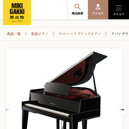
商品検索
アクセス
メニュー
商品一覧
新品ピアノ
ヤマハ ハイブリッドピアノ
アバングラ
商品を探す・選ぶ
便利なサービス
開成館を知る
音楽教室・イベント情報
サポート・購入特典