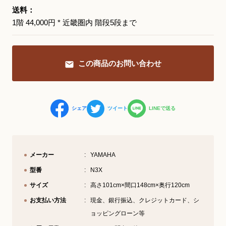
送料：
1階 44,000円 * 近畿圏内 階段5段まで
YouTube 公式チャンネル
三木楽器 開成館
ピアノ弾き比べ、過去のコンサートな
この商品のお問い合わせ
ど動画で発信中！
シェア
ツイート
LINEで送る
サイトマップ
個人情報の取り扱い
特定商品取引法表記
メーカー
YAMAHA
型番
N3X
サイズ
高さ101cm×間口148cm×奥行120cm
お支払い方法
現金、銀行振込、クレジットカード、シ
ョッピングローン等