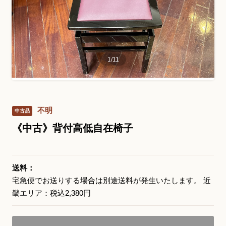
お問い合わせ総合窓口
06-6252-0432
1
/
11
受付時間 10:00～19:00 (水曜定休)
発信する
不明
中古品
お問い合わせフォーム
《中古》背付高低自在椅子
大阪・本町のピアノ専門店
送料：
三木楽器 開成館
宅急便でお送りする場合は別途送料が発生いたします。 近
畿エリア：税込2,380円
〒541-0057
大阪府大阪市中央区北久宝寺町3丁目3−4