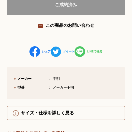
ご成約済み
YouTube 公式チャンネル
三木楽器 開成館
この商品のお問い合わせ
ピアノ弾き比べ、過去のコンサートな
ど動画で発信中！
シェア
ツイート
LINEで送る
サイトマップ
個人情報の取り扱い
特定商品取引法表記
メーカー
不明
型番
メーカー不明
サイズ・仕様を詳しく見る