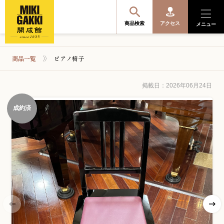
商品検索
アクセス
メニュー
商品一覧
ピアノ椅子
商品を探す・選ぶ
掲載日：2026年06月24日
成約済
便利なサービス
開成館を知る
音楽教室・イベント情報
サポート・購入特典