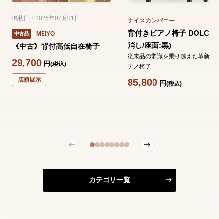
掲載日：2026年07月01日
ナイスカンパニー
背付きピアノ椅子 DOLCE 
MEIYO
中古品
消し/座面:黒)
《中古》背付高低自在椅子
従来品の常識を乗り越えた革新的
29,700
円
(税込)
アノ椅子
店頭展示
85,800
円
(税込)
カテゴリ一覧