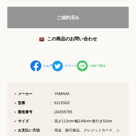
YouTube 公式チャンネル
ご成約済み
三木楽器 開成館
ピアノ弾き比べ、過去のコンサートな
この商品のお問い合わせ
ど動画で発信中！
シェア
ツイート
LINEで送る
サイトマップ
個人情報の取り扱い
特定商品取引法表記
メーカー
YAMAHA
型番
b113SG2
製造番号
j34355795
サイズ
高さ113cm×幅149cm×奥行き53cm
お支払い方法
現金、銀行振込、クレジットカード、シ