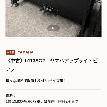
お問い合わせ総合窓口
06-6252-0432
1
/
5
受付時間 10:00～19:00 (水曜定休)
発信する
YAMAHA
中古品
お問い合わせフォーム
《中古》b113SG2 ヤマハアップライトピ
アノ
大阪・本町のピアノ専門店
様々な場所で設置しやすいサイズ感！
三木楽器 開成館
〒541-0057
送料：
大阪府大阪市中央区北久宝寺町3丁目3−4
1階 19,800円(税込) ※近畿圏内 階段9段まで