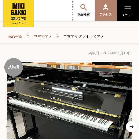
商品検索
アクセス
メニュー
商品一覧
中古ピアノ
中古アップライトピアノ
商品を探す・選ぶ
掲載日：2024年06月19日
成約済
便利なサービス
開成館を知る
音楽教室・イベント情報
サポート・購入特典