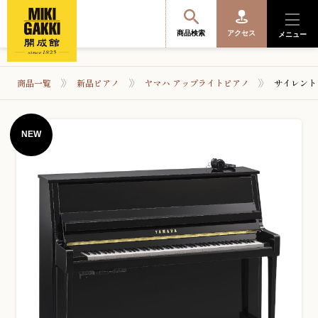
商品検索
アクセス
メニュー
商品一覧
新品ピアノ
ヤマハ アップライトピアノ
サイレント
商品を探す・選ぶ
NEW
便利なサービス
開成館を知る
音楽教室・イベント情報
サポート・購入特典