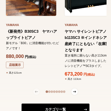
YAMAHA
YAMAHA
《新発売》B30SC3 ヤマハア
ヤマハ サイレントピアノ
ップライトピアノ
b113SC3 ※インドネシア
新モデル「B30」に消音機能が付いたピ
産終了にともない「在庫限
アノです！
となります
880,000
置き場所に困らない高さ113cmの
円
(税込)
ノに消音機能をプラスしました。
店頭展示
レントピアノ™SC3タイプ。
673,200
高さ121cm
円
(税込)
高さ 113cm
カテゴリ一覧