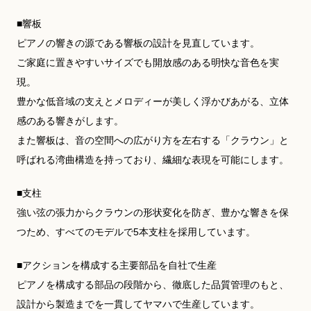
■響板
ピアノの響きの源である響板の設計を見直しています。
ご家庭に置きやすいサイズでも開放感のある明快な音色を実
現。
豊かな低音域の支えとメロディーが美しく浮かびあがる、立体
感のある響きがします。
また響板は、音の空間への広がり方を左右する「クラウン」と
呼ばれる湾曲構造を持っており、繊細な表現を可能にします。
■支柱
強い弦の張力からクラウンの形状変化を防ぎ、豊かな響きを保
つため、すべてのモデルで5本支柱を採用しています。
■アクションを構成する主要部品を自社で生産
ピアノを構成する部品の段階から、徹底した品質管理のもと、
設計から製造までを一貫してヤマハで生産しています。