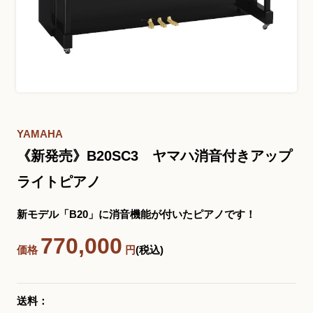
お問い合わせ総合窓口
06-6252-0432
受付時間 10:00～19:00 (水曜定休)
発信する
YAMAHA
《新発売》B20SC3 ヤマハ消音付きアップ
お問い合わせフォーム
ライトピアノ
新モデル「B20」に消音機能が付いたピアノです！
大阪・本町のピアノ専門店
770,000
三木楽器 開成館
価格
円
(税込)
〒541-0057
大阪府大阪市中央区北久宝寺町3丁目3−4
送料：