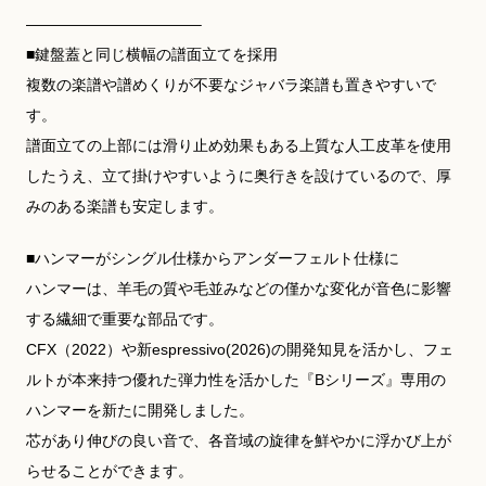
———————————–
■鍵盤蓋と同じ横幅の譜面立てを採用
複数の楽譜や譜めくりが不要なジャバラ楽譜も置きやすいで
す。
譜面立ての上部には滑り止め効果もある上質な人工皮革を使用
したうえ、立て掛けやすいように奥行きを設けているので、厚
みのある楽譜も安定します。
■ハンマーがシングル仕様からアンダーフェルト仕様に
ハンマーは、羊毛の質や毛並みなどの僅かな変化が音色に影響
する繊細で重要な部品です。
CFX（2022）や新espressivo(2026)の開発知見を活かし、フェ
ルトが本来持つ優れた弾力性を活かした『Bシリーズ』専用の
ハンマーを新たに開発しました。
芯があり伸びの良い音で、各音域の旋律を鮮やかに浮かび上が
らせることができます。