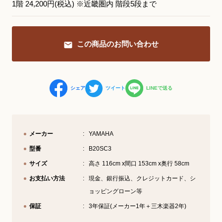
1階 24,200円(税込) ※近畿圏内 階段5段まで
YouTube 公式チャンネル
三木楽器 開成館
この商品のお問い合わせ
ピアノ弾き比べ、過去のコンサートな
ど動画で発信中！
シェア
ツイート
LINEで送る
サイトマップ
個人情報の取り扱い
特定商品取引法表記
メーカー
YAMAHA
型番
B20SC3
サイズ
高さ 116cm x間口 153cm x奥行 58cm
お支払い方法
現金、銀行振込、クレジットカード、シ
ョッピングローン等
保証
3年保証(メーカー1年＋三木楽器2年)