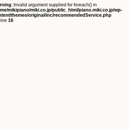
rning
: Invalid argument supplied for foreach() in
me/mikipiano/miki.co.jp/public_html/piano.miki.co.jp/wp-
ntent/themes/original/inc/recommendedService.php
line
16