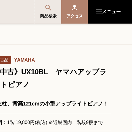
メニュー
商品検索
アクセス
商品を探す・選ぶ
古品
YAMAHA
便利なサービス
中古》UX10BL ヤマハアップラ
開成館を知る
イトピアノ
音楽教室・イベント情報
支柱、背高121cmの小型アップライトピアノ！
サポート・購入特典
料：
1階 19,800円(税込) ※近畿圏内 階段9段まで