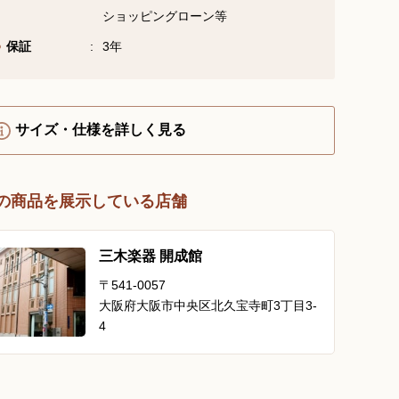
ショッピングローン等
YouTube 公式チャンネル
三木楽器 開成館
保証
3年
ピアノ弾き比べ、過去のコン
サートなど動画で発信中！
サイズ・仕様を詳しく見る
の商品を展示している店舗
サイトマップ
個人情報の取り扱い
特定商品取引法表記
三木楽器 開成館
〒541-0057
大阪府大阪市中央区北久宝寺町3丁目3-
4