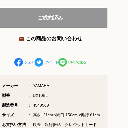
ご成約済み
お問い合わせ総合窓口
06-6252-0432
この商品のお問い合わせ
受付時間 10:00～19:00 (水曜定休)
お問い合わせフォーム
シェア
ツイート
LINEで送る
大阪・本町のピアノ専門店
メーカー
YAMAHA
三木楽器 開成館
型番
UX10BL
〒541-0057
製造番号
4549569
大阪府大阪市中央区北久宝寺町3丁目3−4
サイズ
高さ121cm x間口 150cm x奥行 61cm
お支払い方法
現金、銀行振込、クレジットカード、