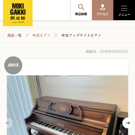
商品検索
アクセス
メニュー
商品一覧
中古ピアノ
中古アップライトピアノ
商品を探す・選ぶ
掲載日：2026年04月22日
成約済
便利なサービス
開成館を知る
音楽教室・イベント情報
サポート・購入特典