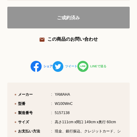
YouTube 公式チャンネル
ご成約済み
三木楽器 開成館
ピアノ弾き比べ、過去のコンサートな
この商品のお問い合わせ
ど動画で発信中！
シェア
ツイート
LINEで送る
サイトマップ
個人情報の取り扱い
特定商品取引法表記
メーカー
YAMAHA
型番
W100WnC
製造番号
5157138
サイズ
高さ111cm x間口 149cm x奥行 60cm
お支払い方法
現金、銀行振込、クレジットカード、シ