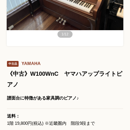
お問い合わせ総合窓口
06-6252-0432
1
/
12
受付時間 10:00～19:00 (水曜定休)
発信する
YAMAHA
中古品
お問い合わせフォーム
《中古》W100WnC ヤマハアップライトピ
アノ
大阪・本町のピアノ専門店
譜面台に特徴がある家具調のピアノ♪
三木楽器 開成館
〒541-0057
送料：
大阪府大阪市中央区北久宝寺町3丁目3−4
1階 19,800円(税込) ※近畿圏内 階段9段まで