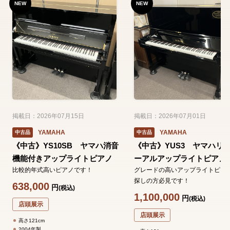
NEW
NEW
掲載日：2026年07月15日
掲載日：2026年07月01日
YAMAHA
YAMAHA
中古品
中古品
《中古》YS10SB ヤマハ消音
《中古》YUS3 ヤマハリ
機能付きアップライトピアノ
ーアルアップライトピアノ
比較的年式高いピアノです！
グレードの高いアップライトピア
探しの方必見です！
638,000
円
(税込)
1,100,000
円
(税込)
店頭展示
店頭展示
高さ121cm
2004年製