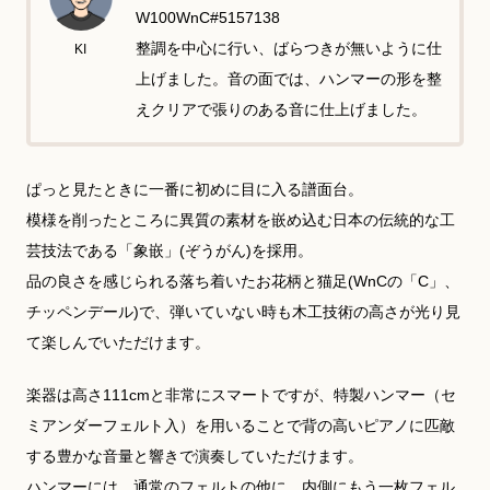
W100WnC#5157138
整調を中心に行い、ばらつきが無いように仕
KI
上げました。音の面では、ハンマーの形を整
えクリアで張りのある音に仕上げました。
ぱっと見たときに一番に初めに目に入る譜面台。
模様を削ったところに異質の素材を嵌め込む日本の伝統的な工
芸技法である「象嵌」(ぞうがん)を採用。
品の良さを感じられる落ち着いたお花柄と猫足(WnCの「C」、
チッペンデール)で、弾いていない時も木工技術の高さが光り見
て楽しんでいただけます。
楽器は高さ111cmと非常にスマートですが、特製ハンマー（セ
ミアンダーフェルト入）を用いることで背の高いピアノに匹敵
する豊かな音量と響きで演奏していただけます。
ハンマーには、通常のフェルトの他に、内側にもう一枚フェル