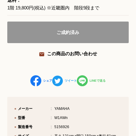
送料：
1階 19,800円(税込) ※近畿圏内 階段9段まで
YouTube 公式チャンネル
三木楽器 開成館
ご成約済み
ピアノ弾き比べ、過去のコンサートな
ど動画で発信中！
この商品のお問い合わせ
サイトマップ
個人情報の取り扱い
特定商品取引法表記
シェア
ツイート
LINEで送る
メーカー
YAMAHA
型番
W1AWn
製造番号
5156926