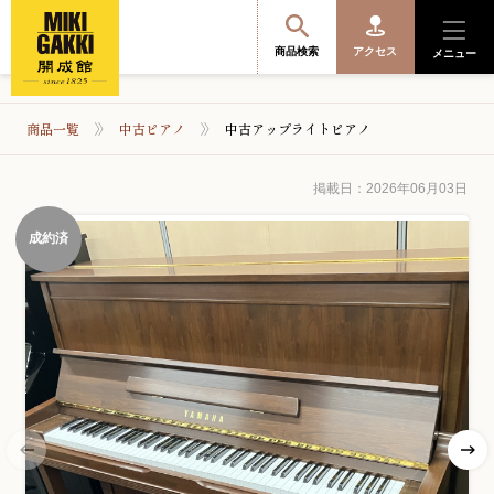
商品検索
アクセス
メニュー
商品一覧
中古ピアノ
中古アップライトピアノ
商品を探す・選ぶ
掲載日：2026年06月03日
成約済
便利なサービス
開成館を知る
音楽教室・イベント情報
サポート・購入特典