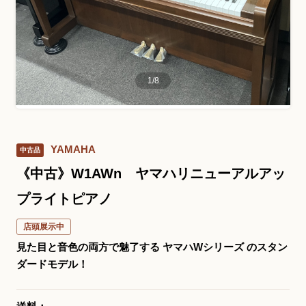
お問い合わせ総合窓口
06-6252-0432
1
/
8
受付時間 10:00～19:00 (水曜定休)
発信する
YAMAHA
中古品
お問い合わせフォーム
《中古》W1AWn ヤマハリニューアルアッ
プライトピアノ
大阪・本町のピアノ専門店
店頭展示中
三木楽器 開成館
見た目と音色の両方で魅了する ヤマハWシリーズ のスタン
ダードモデル！
〒541-0057
大阪府大阪市中央区北久宝寺町3丁目3−4