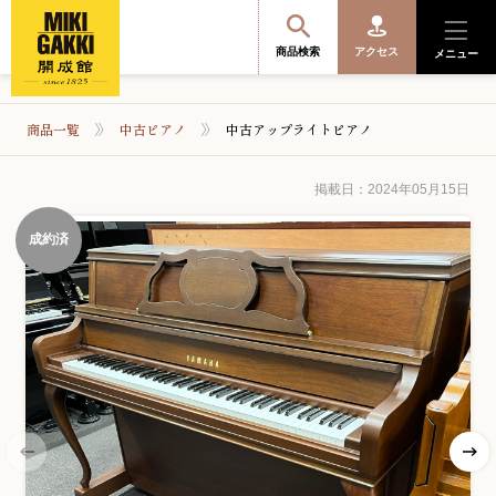
商品検索
アクセス
メニュー
商品一覧
中古ピアノ
中古アップライトピアノ
商品を探す・選ぶ
掲載日：2024年05月15日
成約済
便利なサービス
開成館を知る
音楽教室・イベント情報
サポート・購入特典