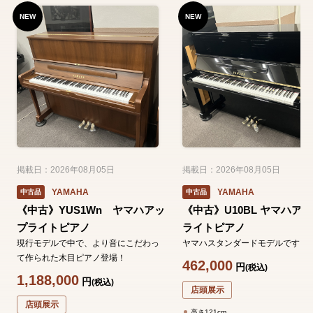
NEW
NEW
掲載日：2026年08月05日
掲載日：2026年08月05日
YAMAHA
YAMAHA
中古品
中古品
《中古》YUS1Wn ヤマハアッ
《中古》U10BL ヤマハア
プライトピアノ
ライトピアノ
現行モデルで中で、より音にこだわっ
ヤマハスタンダードモデルです。
て作られた木目ピアノ登場！
462,000
円
(税込)
1,188,000
円
(税込)
店頭展示
店頭展示
高さ121cm