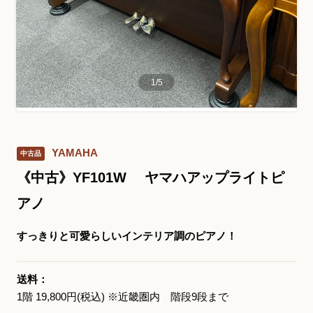
お問い合わせ総合窓口
06-6252-0432
1
/
5
受付時間 10:00～19:00 (水曜定休)
発信する
YAMAHA
中古品
お問い合わせフォーム
《中古》YF101W ヤマハアップライトピ
アノ
大阪・本町のピアノ専門店
すっきりと可愛らしいインテリア調のピアノ！
三木楽器 開成館
〒541-0057
送料：
大阪府大阪市中央区北久宝寺町3丁目3−4
1階 19,800円(税込) ※近畿圏内 階段9段まで