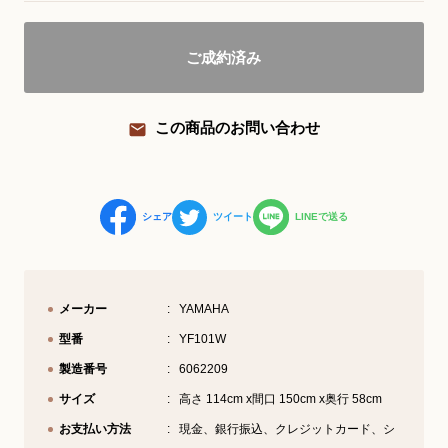
YouTube 公式チャンネル
ご成約済み
三木楽器 開成館
ピアノ弾き比べ、過去のコンサートな
この商品のお問い合わせ
ど動画で発信中！
シェア
ツイート
LINEで送る
サイトマップ
個人情報の取り扱い
特定商品取引法表記
メーカー
YAMAHA
型番
YF101W
製造番号
6062209
サイズ
高さ 114cm x間口 150cm x奥行 58cm
お支払い方法
現金、銀行振込、クレジットカード、シ