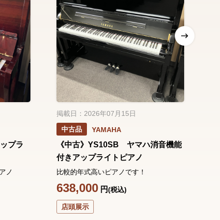
掲載日：2026年07月15日
掲
中古品
YAMAHA
アップラ
《中古》YS10SB ヤマハ消音機能
《
付きアップライトピアノ
ル
アノ
比較的年式高いピアノです！
グ
し
638,000
円
(税込)
1
店頭展示