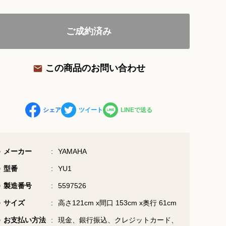
ご成約済み
お問い合わせ総合窓口
06-6252-0432
この商品のお問い合わせ
受付時間 10:00～19:00 (水曜定休)
お問い合わせフォーム
シェア
ツイート
LINEで送る
大阪・本町のピアノ専門店
メーカー
YAMAHA
三木楽器 開成館
型番
YU1
〒541-0057
製造番号
5597526
大阪府大阪市中央区北久宝寺町3丁目3−4
サイズ
高さ121cm x間口 153cm x奥行 61cm
お支払い方法
現金、銀行振込、クレジットカード、