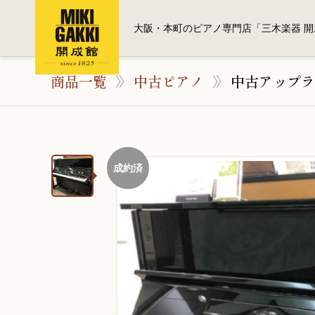
大阪・本町のピアノ専門店「三木楽器 開
商品一覧
中古ピアノ
中古アップラ
成約済