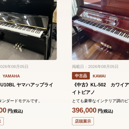
026年08月05日
掲載日：2026年08月05日
中古品
YAMAHA
KAWAI
U10BL ヤマハアップライ
《中古》KL-502 カワイ
ノ
イトピアノ
タンダードモデルです。
とても豪華なインテリア調のピ
00
396,000
円
円
(税込)
(税込)
示
店頭展示