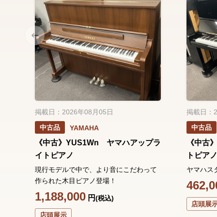
掲載日：2026年08月05日
掲載日：2
中古品
中古品
YAMAHA
《中古》YUS1Wn ヤマハアップラ
《中古》
イトピアノ
トピア
現行モデルで中で、より音にこだわって
ヤマハス
作られた木目ピアノ登場！
462,0
1,188,000
円
(税込)
店頭展
店頭展示