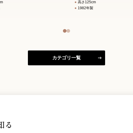
cm
高さ125cm
製
1982年製
カテゴリ一覧
知る