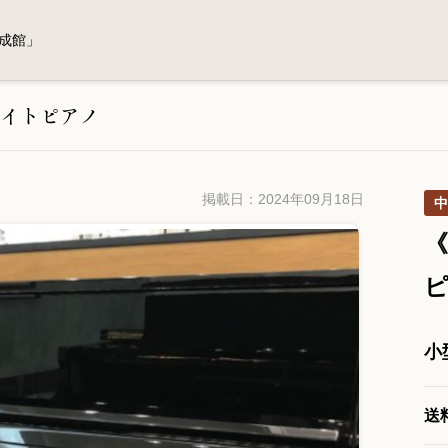
成館」
イトピアノ
掲載日：2024年09月18日
中
《
小
送