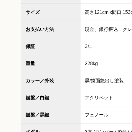
サイズ
高さ121cm x間口 153
お支払い方法
現金、銀行振込、クレ
保証
3年
重量
228kg
カラー／外装
黒/鏡面艶出し塗装
鍵盤／白鍵
アクリペット
鍵盤／黒鍵
フェノール
ペダル
3本 (ダンパー / 消音 /