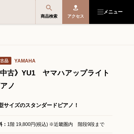
メニュー
商品検索
アクセス
商品を探す・選ぶ
古品
YAMAHA
便利なサービス
中古》YU1 ヤマハアップライト
開成館を知る
ピアノ
音楽教室・イベント情報
型サイズのスタンダードピアノ！
サポート・購入特典
料：
1階 19,800円(税込) ※近畿圏内 階段9段まで