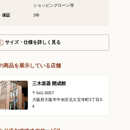
ショッピングローン等
YouTube 公式チャンネル
三木楽器 開成館
保証
3年
ピアノ弾き比べ、過去のコン
サートなど動画で発信中！
サイズ・仕様を詳しく見る
の商品を展示している店舗
サイトマップ
個人情報の取り扱い
特定商品取引法表記
三木楽器 開成館
〒541-0057
大阪府大阪市中央区北久宝寺町3丁目3-
4