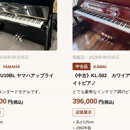
026年08月05日
掲載日：2026年08月05日
中古品
YAMAHA
KAWAI
U10BL ヤマハアップライ
《中古》KL-502 カワイ
ノ
イトピアノ
タンダードモデルです。
とても豪華なインテリア調のピ
00
396,000
円
円
(税込)
(税込)
示
店頭展示
cm
高さ125cm
製
1982年製