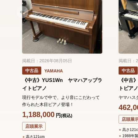
掲載日：2026年08月05日
掲載日：2
中古品
中古品
YAMAHA
《中古》YUS1Wn ヤマハアップラ
《中古》
イトピアノ
トピア
現行モデルで中で、より音にこだわって
ヤマハス
作られた木目ピアノ登場！
462,0
1,188,000
円
(税込)
店頭展
店頭展示
高さ121
1988年
高さ121cm