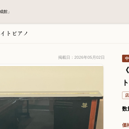
成館」
イトピアノ
掲載日：2026年05月02日
中
《
店
数
価