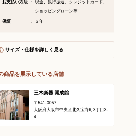
お支払い方法
現金、銀行振込、クレジットカード、
YouTube 公式チャンネル
ショッピングローン等
三木楽器 開成館
保証
３年
ピアノ弾き比べ、過去のコン
サートなど動画で発信中！
サイズ・仕様を詳しく見る
の商品を展示している店舗
サイトマップ
個人情報の取り扱い
特定商品取引法表記
三木楽器 開成館
〒541-0057
大阪府大阪市中央区北久宝寺町3丁目3-
4