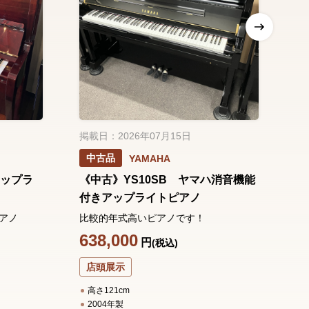
掲載日：2026年07月15日
掲
中古品
YAMAHA
アップラ
《中古》YS10SB ヤマハ消音機能
《
付きアップライトピアノ
ル
アノ
比較的年式高いピアノです！
グ
し
638,000
円
(税込)
1
店頭展示
高さ121cm
2004年製