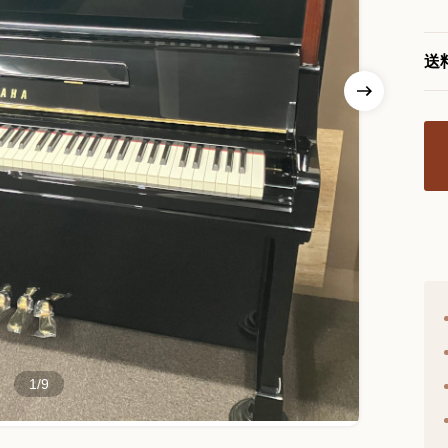
送
1/9