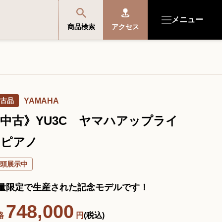
メニュー
商品検索
アクセス
商品を探す・選ぶ
古品
YAMAHA
便利なサービス
中古》YU3C ヤマハアップライ
開成館を知る
トピアノ
頭展示中
音楽教室・イベント情報
量限定で生産された記念モデルです！
サポート・購入特典
748,000
格
円
(税込)