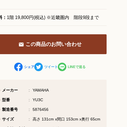
料：
1階 19,800円(税込) ※近畿圏内 階段9段まで
お問い合わせ総合窓口
06-6252-0432
受付時間 10:00～19:00 (水曜定休)
この商品のお問い合わせ
お問い合わせフォーム
シェア
ツイート
LINEで送る
大阪・本町のピアノ専門店
メーカー
三木楽器 開成館
YAMAHA
型番
YU3C
〒541-0057
大阪府大阪市中央区北久宝寺町3丁目3−4
製造番号
5876456
サイズ
高さ 131cm x間口 153cm x奥行 65cm