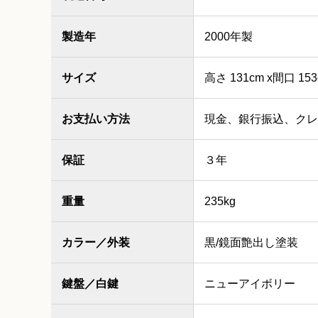
製造年
2000年製
サイズ
高さ 131cm x間口 153
お支払い方法
現金、銀行振込、クレ
保証
３年
重量
235kg
カラー／外装
黒/鏡面艶出し塗装
鍵盤／白鍵
ニューアイボリー