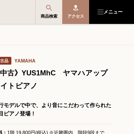
メニュー
商品検索
アクセス
商品を探す・選ぶ
古品
YAMAHA
便利なサービス
中古》YUS1MhC ヤマハアップ
開成館を知る
ライトピアノ
音楽教室・イベント情報
行モデルで中で、より音にこだわって作られた
目ピアノ登場！
サポート・購入特典
料：
1階 19,800円(税込) ※近畿圏内 階段9段まで