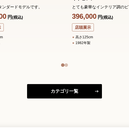
タンダードモデルです。
とても豪華なインテリア調のピ
00
396,000
円
円
(税込)
(税込)
示
店頭展示
cm
高さ125cm
製
1982年製
カテゴリ一覧