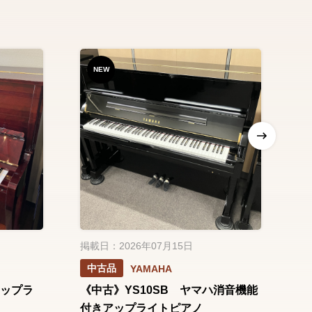
NEW
掲載日：2026年07月15日
掲
中古品
YAMAHA
アップラ
《中古》YS10SB ヤマハ消音機能
《
付きアップライトピアノ
ル