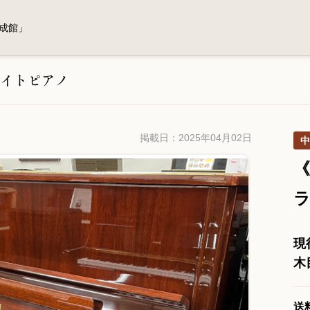
成館」
イトピアノ
掲載日：2025年04月02日
中
《
現
木
送