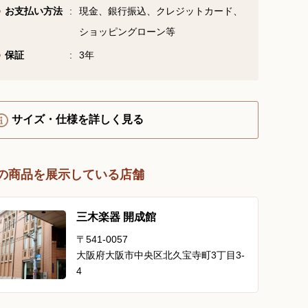
お支払い方法
現金、銀行振込、クレジットカード、
YouTube 公式チャンネル
三木楽器 開成館
ショッピングローン等
保証
3年
ピアノ弾き比べ、過去のコン
サートなど動画で発信中！
サイズ・仕様を詳しく見る
サイトマップ
個人情報の取り扱い
特定商品取引法表記
の商品を展示している店舗
三木楽器 開成館
〒541-0057
大阪府大阪市中央区北久宝寺町3丁目3-
4