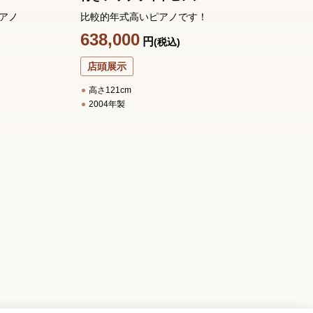
アノ
比較的年式高いピアノです！
グ
し
638,000
円
(税込)
1
店頭展示
高さ121cm
2004年製