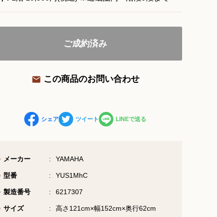
お問い合わせ総合窓口
ご成約済み
06-6252-0432
受付時間 10:00～19:00 (水曜定休)
この商品のお問い合わせ
お問い合わせフォーム
シェア
ツイート
LINEで送る
大阪・本町のピアノ専門店
三木楽器 開成館
メーカー
YAMAHA
〒541-0057
型番
YUS1MhC
大阪府大阪市中央区北久宝寺町3丁目3−4
製造番号
6217307
サイズ
高さ121cm×幅152cm×奥行62cm