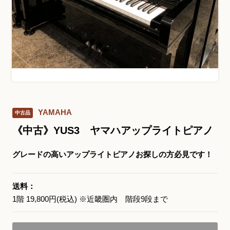
お問い合わせ総合窓口
06-6252-0432
受付時間 10:00～19:00 (水曜定休)
発信する
YAMAHA
中古品
お問い合わせフォーム
《中古》YUS3 ヤマハアップライトピアノ
グレードの高いアップライトピアノお探しの方必見です！
大阪・本町のピアノ専門店
三木楽器 開成館
送料：
1階 19,800円(税込) ※近畿圏内 階段9段まで
〒541-0057
大阪府大阪市中央区北久宝寺町3丁目3−4