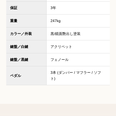
保証
3年
重量
247kg
カラー／外装
黒/鏡面艶出し塗装
鍵盤／白鍵
アクリペット
鍵盤／黒鍵
フェノール
3本 (ダンパー / マフラー / ソフ
ペダル
ト)