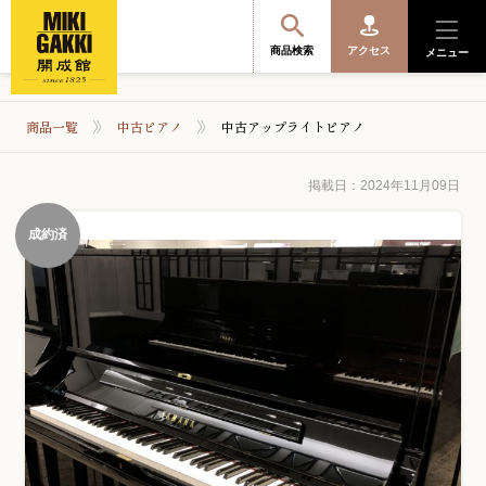
商品検索
アクセス
メニュー
商品一覧
中古ピアノ
中古アップライトピアノ
商品を探す・選ぶ
掲載日：2024年11月09日
成約済
便利なサービス
開成館を知る
音楽教室・イベント情報
サポート・購入特典