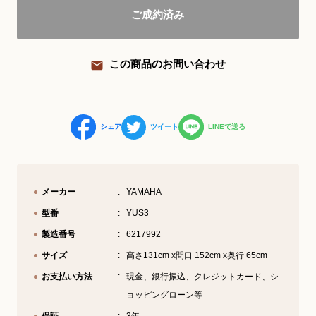
ご成約済み
YouTube 公式チャンネル
三木楽器 開成館
この商品のお問い合わせ
ピアノ弾き比べ、過去のコンサートな
ど動画で発信中！
シェア
ツイート
LINEで送る
サイトマップ
個人情報の取り扱い
特定商品取引法表記
メーカー
YAMAHA
型番
YUS3
製造番号
6217992
サイズ
高さ131cm x間口 152cm x奥行 65cm
お支払い方法
現金、銀行振込、クレジットカード、シ
ョッピングローン等