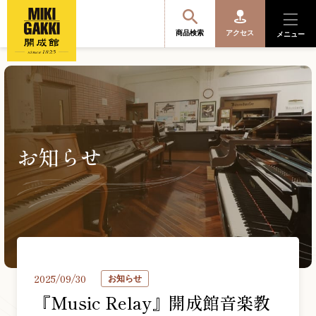
商品検索
アクセス
メニュー
商品を探す・選ぶ
お知らせ
便利なサービス
開成館を知る
音楽教室・イベント情報
2025/09/30
お知らせ
サポート・購入特典
『Music Relay』開成館音楽教