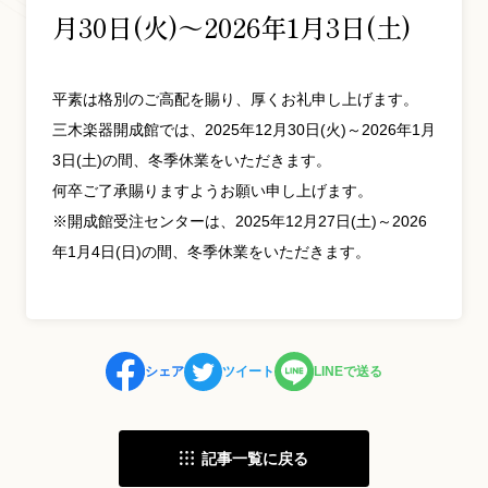
月30日(火)～2026年1月3日(土)
お問い合わせ総合窓口
平素は格別のご高配を賜り、厚くお礼申し上げます。
06-6252-0432
三木楽器開成館では、2025年12月30日(火)～2026年1月
3日(土)の間、冬季休業をいただきます。
受付時間 10:00～19:00 (水曜定休)
何卒ご了承賜りますようお願い申し上げます。
発信する
※開成館受注センターは、2025年12月27日(土)～2026
年1月4日(日)の間、冬季休業をいただきます。
お問い合わせフォーム
大阪・本町のピアノ専門店
シェア
ツイート
LINEで送る
三木楽器 開成館
〒541-0057
大阪府大阪市中央区北久宝寺町3丁目3−4
記事一覧に戻る