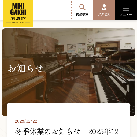
商品検索
アクセス
メニュー
商品を探す・選ぶ
お知らせ
便利なサービス
開成館を知る
音楽教室・イベント情報
2025/12/22
サポート・購入特典
冬季休業のお知らせ 2025年12