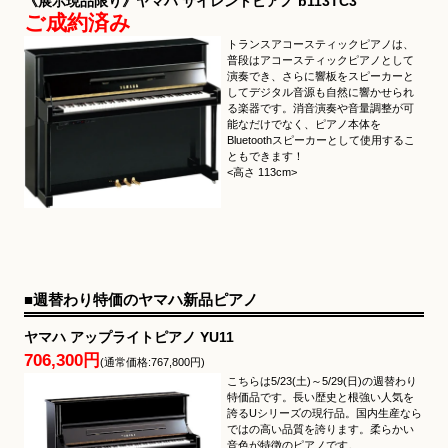
《展示現品限り》ヤマハ サイレントピアノ b113TC3
ご成約済み
トランスアコースティックピアノは、
普段はアコースティックピアノとして
演奏でき、さらに響板をスピーカーと
してデジタル音源も自然に響かせられ
る楽器です。消音演奏や音量調整が可
能なだけでなく、ピアノ本体を
Bluetoothスピーカーとして使用するこ
ともできます！
<高さ 113cm>
■週替わり特価のヤマハ新品ピアノ
ヤマハ アップライトピアノ YU11
706,300円
(通常価格:767,800円)
こちらは5/23(土)～5/29(日)の週替わり
特価品です。長い歴史と根強い人気を
誇るUシリーズの現行品。国内生産なら
ではの高い品質を誇ります。柔らかい
音色が特徴のピアノです。