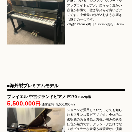
け継いでいる、シンプルでスマートな
アップライトピアノ。柔らかく温かい
音色が特徴で、聴き馴染みが良いピア
ノです。中低音の包み込むような響き
も魅力の一つです。
<高さ121cm x間口 150cm x奥行 61cm>
■海外製プレミアムモデル
プレイエル 中古グランドピアノ P170
1982年製
5,500,000
円
(通常価格: 5,500,000円)
ショパンが愛用していたことでも知ら
れるフランス製ピアノです。全体的に
透明感のある音色と力強い深みのある
低音が魅力です。クラシックだけでな
くポピュラーな音楽も表現豊かに演奏