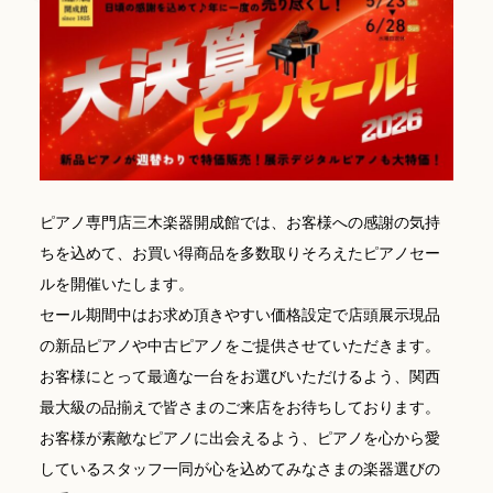
お問い合わせ総合窓口
06-6252-0432
受付時間 10:00～19:00 (水曜定休)
発信する
ピアノ専門店三木楽器開成館では、お客様への感謝の気持
ちを込めて、お買い得商品を多数取りそろえたピアノセー
お問い合わせフォーム
ルを開催いたします。
セール期間中はお求め頂きやすい価格設定で店頭展示現品
の新品ピアノや中古ピアノをご提供させていただきます。
大阪・本町のピアノ専門店
お客様にとって最適な一台をお選びいただけるよう、関西
三木楽器 開成館
最大級の品揃えで皆さまのご来店をお待ちしております。
〒541-0057
お客様が素敵なピアノに出会えるよう、ピアノを心から愛
大阪府大阪市中央区北久宝寺町3丁目3−4
しているスタッフ一同が心を込めてみなさまの楽器選びの