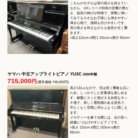
こちらのモデルは背の高さを抑えてい
ながら、UXシリーズ特有の音響の豊か
さ、低音の伸びが特徴で、実際に弾い
てみても小さなお子様にも弾きやすい
弾き心地で、強弱も付けやすいです。
背の高さを抑えながらも低音が太く響
きます。
<高さ121cm x間口 151cm x奥行 62cm>
ヤマハ 中古アップライトピアノ YU3C
2000年製
715,000
円
(通常価格:748,000円)
高さ131㎝なので、弦は長く響板も広い
ため、しっかりした音量感を楽しめま
す。鍵盤にスッと指が入る自然なタッ
チ感で、美しく透明感のある音色で、
平たくなく空間に浮かぶように聞こえ
ます。
メロディーを奏でる際には、次の音へ
綺麗につなげやすいピアノです。
<高さ 131cm x間口 153cm x奥行
65cm>