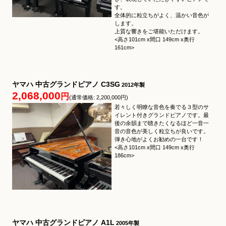
す。
全体的に粒立ちがよく、温かい音色が
します。
上質な響きをご堪能いただけます。
<高さ101cm x間口 149cm x奥行
161cm>
ヤマハ 中古グランドピアノ C3SG
2012年製
2,068,000
円
(通常価格: 2,200,000円)
若々しく明瞭な音色を奏でる３型のサ
イレント付きグランドピアノです。最
後の余韻まで聴きたくなるほど一音一
音の音色が美しく粒立ちが良いです。
弾き心地がよくお勧めの一台です！
<高さ101cm x間口 149cm x奥行
186cm>
ヤマハ 中古グランドピアノ A1L
2005年製