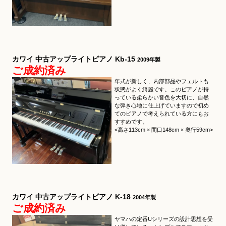
カワイ 中古アップライトピアノ Kb-15
2009年製
ご成約済み
年式が新しく、内部部品やフェルトも
状態がよく綺麗です。このピアノが持
っている柔らかい音色を大切に、自然
な弾き心地に仕上げていますので初め
てのピアノで考えられている方にもお
すすめです。
<高さ113cm × 間口148cm × 奥行59cm>
カワイ 中古アップライトピアノ K-18
2004年製
ご成約済み
ヤマハの定番Uシリーズの設計思想を受