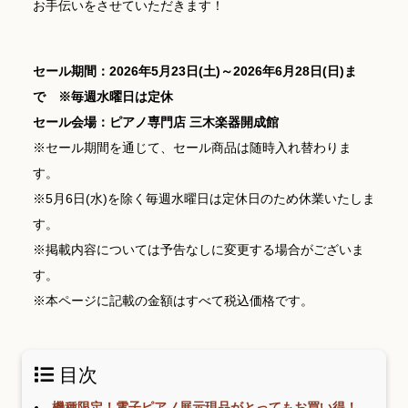
お手伝いをさせていただきます！
YouTube 公式チャンネル
セール期間：2026年5月23日(土)～2026年6月28日(日)ま
三木楽器 開成館
で ※毎週水曜日は定休
ピアノ弾き比べ、過去のコンサートな
セール会場：ピアノ専門店 三木楽器開成館
ど動画で発信中！
※セール期間を通じて、セール商品は随時入れ替わりま
す。
※5月6日(水)を除く毎週水曜日は定休日のため休業いたしま
す。
サイトマップ
個人情報の取り扱い
特定商品取引法表記
※掲載内容については予告なしに変更する場合がございま
す。
※本ページに記載の金額はすべて税込価格です。
目次
機種限定！電子ピアノ展示現品がとってもお買い得！