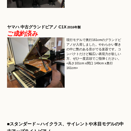
ヤマハ 中古グランドピアノ C1X
2016年製
ご成約済み
現行モデルで奥行161cmのグランドピ
アノが入荷しました。やわらかい響き
の中に艶のある音がでる楽器です。コ
ンパクトだけど幅広い表現力が欲しい
方、ぜひ一度店頭でご指弾ください。
<高さ101cm x間口 149cm x奥行
161cm>
■スタンダード～ハイクラス、サイレントや木目モデルの中