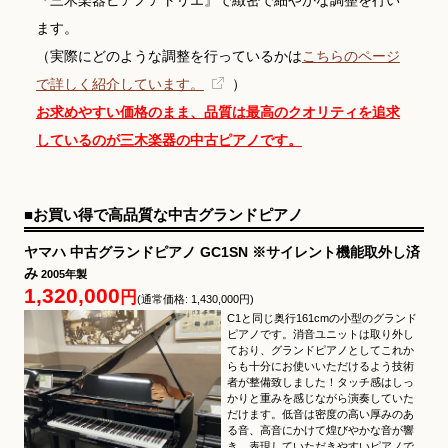
ます。
（実際にどのような調整を行っているかは
こちらのページ
で詳しく紹介しています。
）
お求めやすい価格のまま、品質は最高のクオリティを追求
しているのが三木楽器の中古ピアノです。
■お買い得で高品質な中古グランドピアノ
ヤマハ 中古グランドピアノ GC1SN ※サイレント機能取外し済
み
2005年製
1,320,000
円
(通常価格: 1,430,000円)
C1と同じ奥行161cmの小型のグランド
ピアノです。消音ユニットは取り外し
ており、グランドピアノとしてこれか
らも十分にお使いいただけるよう技術
者が整備致しました！タッチ感はしっ
かりと重みを感じながら演奏していた
だけます。低音は密度の高い厚みのあ
る音、高音にかけて煌びやかな音が響
き、表現していただきやすいピアノで