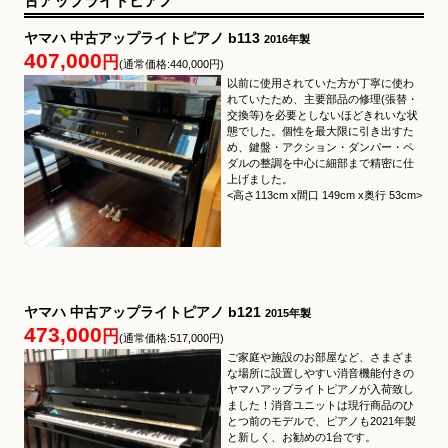
古アップライトピアノ
ヤマハ 中古アップライトピアノ b113
2016年製
407,000
円
(通常価格:440,000円)
以前に使用されていた方が丁寧に使わ
れていたため、主要部品の修理(張替・
交換等)を必要としないほどきれいな状
態でした。個性を最大限に引き出すた
め、鍵盤・アクション・ダンパー・ペ
ダルの整調を中心に細部まで精密に仕
上げました。
<高さ113cm x間口 149cm x奥行 53cm>
ヤマハ 中古アップライトピアノ b121
2015年製
473,000
円
(通常価格:517,000円)
ご家庭や施設のお部屋など、さまざま
な場所に設置しやすい消音機能付きの
ヤマハアップライトピアノが入荷致し
ました！消音ユニットは現行商品のひ
とつ前のモデルで、ピアノも2021年製
と新しく、お勧めの1台です。