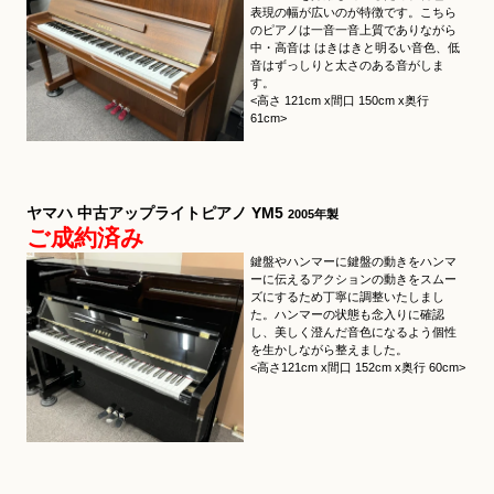
表現の幅が広いのが特徴です。こちら
のピアノは一音一音上質でありながら
中・高音は はきはきと明るい音色、低
音はずっしりと太さのある音がしま
す。
<高さ 121cm x間口 150cm x奥行
61cm>
ヤマハ 中古アップライトピアノ YM5
2005年製
ご成約済み
鍵盤やハンマーに鍵盤の動きをハンマ
ーに伝えるアクションの動きをスムー
ズにするため丁寧に調整いたしまし
た。ハンマーの状態も念入りに確認
し、美しく澄んだ音色になるよう個性
を生かしながら整えました。
<高さ121cm x間口 152cm x奥行 60cm>