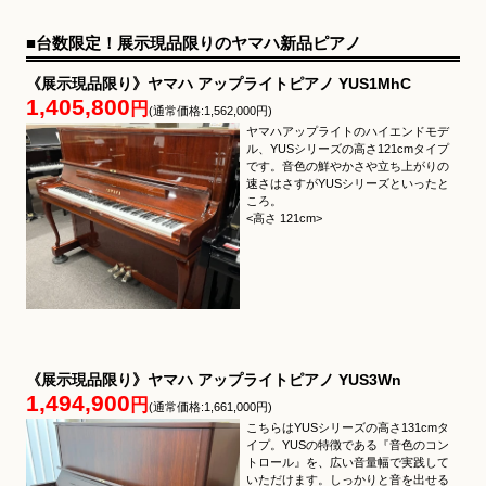
■台数限定！展示現品限りのヤマハ新品ピアノ
《展示現品限り》ヤマハ アップライトピアノ YUS1MhC
1,405,800
円
(通常価格:1,562,000円)
ヤマハアップライトのハイエンドモデ
ル、YUSシリーズの高さ121cmタイプ
です。音色の鮮やかさや立ち上がりの
速さはさすがYUSシリーズといったと
ころ。
<高さ 121cm>
《展示現品限り》ヤマハ アップライトピアノ YUS3Wn
1,494,900
円
(通常価格:1,661,000円)
こちらはYUSシリーズの高さ131cmタ
イプ。YUSの特徴である『音色のコン
トロール』を、広い音量幅で実践して
いただけます。しっかりと音を出せる