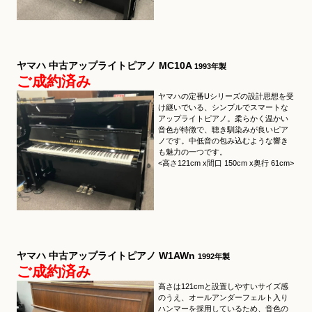
ヤマハ 中古アップライトピアノ MC10A
1993年製
ご成約済み
ヤマハの定番Uシリーズの設計思想を受
け継いでいる、シンプルでスマートな
アップライトピアノ。柔らかく温かい
音色が特徴で、聴き馴染みが良いピア
ノです。中低音の包み込むような響き
も魅力の一つです。
<高さ121cm x間口 150cm x奥行 61cm>
ヤマハ 中古アップライトピアノ W1AWn
1992年製
ご成約済み
高さは121cmと設置しやすいサイズ感
のうえ、オールアンダーフェルト入り
ハンマーを採用しているため、音色の