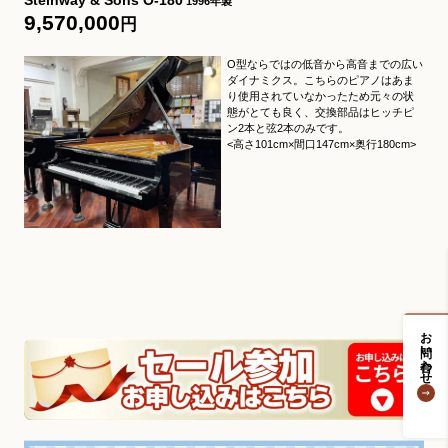
1996年製
9,570,000
円
O型ならではの低音から高音までの広い
ダイナミクス。こちらのピアノはあま
り使用されていなかったため元々の状
態がとても良く、交換部品はヒッチピ
ン2本と弦2本のみです。
<高さ101cm×間口147cm×奥行180cm>
お問い合わせ