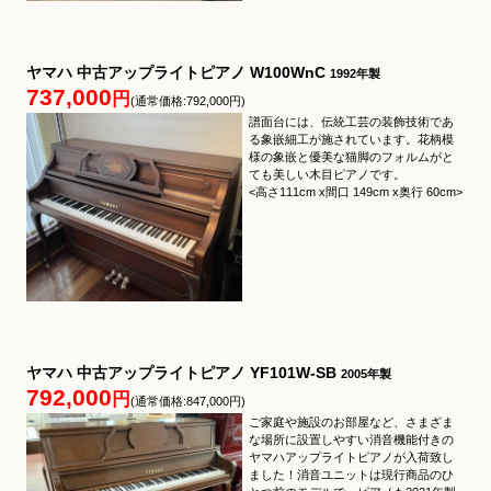
ヤマハ 中古アップライトピアノ W100WnC
1992年製
737,000
円
(通常価格:792,000円)
譜面台には、伝統工芸の装飾技術であ
る象嵌細工が施されています。花柄模
様の象嵌と優美な猫脚のフォルムがと
ても美しい木目ピアノです。
<高さ111cm x間口 149cm x奥行 60cm>
ヤマハ 中古アップライトピアノ YF101W-SB
2005年製
792,000
円
(通常価格:847,000円)
ご家庭や施設のお部屋など、さまざま
な場所に設置しやすい消音機能付きの
ヤマハアップライトピアノが入荷致し
ました！消音ユニットは現行商品のひ