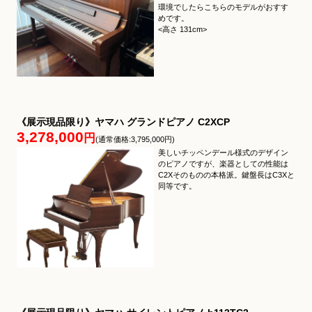
環境でしたらこちらのモデルがおすす
めです。
<高さ 131cm>
《展示現品限り》ヤマハ グランドピアノ C2XCP
3,278,000
円
(通常価格:3,795,000円)
美しいチッペンデール様式のデザイン
のピアノですが、楽器としての性能は
C2Xそのものの本格派。鍵盤長はC3Xと
同等です。