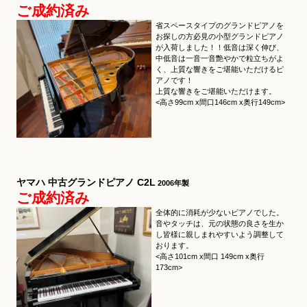
ご成約済み
省スペースタイプのグランドピアノを
お探しの方必見の小型グランドピアノ
が入荷しました！！低音は深く伸び、
中低音は一音一音艶やかで粒立ちがよ
く、上質な響きをご堪能いただけるピ
アノです！
上質な響きをご堪能いただけます。
<高さ99cm x間口146cm x奥行149cm>
ヤマハ 中古グランドピアノ C2L
2006年製
ご成約済み
全体的に消耗が少ないピアノでした。
音やタッチは、元の状態の良さを生か
し皆様に親しまれやすいよう調整して
おります。
<高さ101cm x間口 149cm x奥行
173cm>