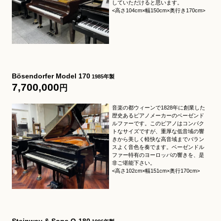
していただけると思います。
<高さ104cm×幅150cm×奥行き170cm>
Bösendorfer Model 170
1985年製
7,700,000
円
音楽の都ウィーンで1828年に創業した
歴史あるピアノメーカーのベーゼンド
ルファーです。このピアノはコンパク
トなサイズですが、重厚な低音域の響
きから美しく軽快な高音域までバラン
スよく音色を奏でます。ベーゼンドル
ファー特有のヨーロッパの響きを、是
非ご堪能下さい。
<高さ102cm×幅151cm×奥行170cm>
Steinway & Sons O-180