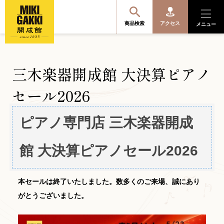
商品検索
アクセス
メニュー
三木楽器開成館 大決算ピアノ
商品を探す・選ぶ
セール2026
便利なサービス
ピアノ専門店 三木楽器開成
開成館を知る
館 大決算ピアノセール2026
音楽教室・イベント情報
本セールは終了いたしました。数多くのご来場、誠にあり
がとうございました。
サポート・購入特典