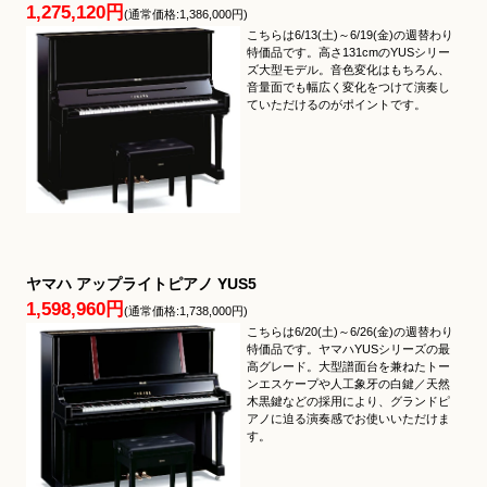
1,275,120円
(通常価格:1,386,000円)
こちらは6/13(土)～6/19(金)の週替わり
特価品です。高さ131cmのYUSシリー
ズ大型モデル。音色変化はもちろん、
音量面でも幅広く変化をつけて演奏し
ていただけるのがポイントです。
ヤマハ アップライトピアノ YUS5
1,598,960円
(通常価格:1,738,000円)
こちらは6/20(土)～6/26(金)の週替わり
特価品です。ヤマハYUSシリーズの最
高グレード。大型譜面台を兼ねたトー
ンエスケープや人工象牙の白鍵／天然
木黒鍵などの採用により、グランドピ
アノに迫る演奏感でお使いいただけま
す。