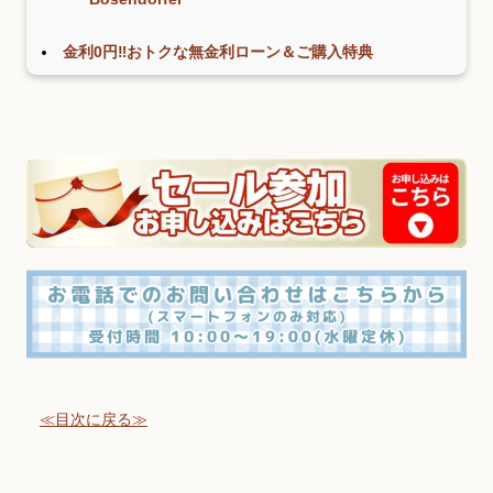
金利0円‼おトクな無金利ローン＆ご購入特典
≪目次に戻る≫