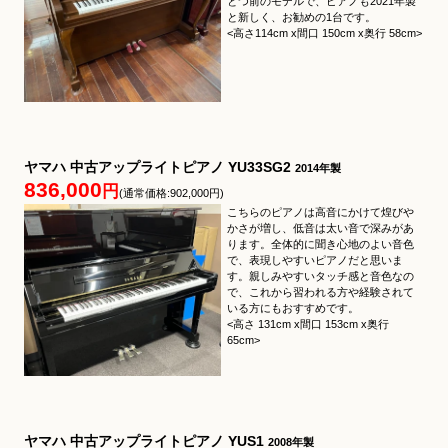
とつ前のモデルで、ピアノも2021年製
と新しく、お勧めの1台です。
<高さ114cm x間口 150cm x奥行 58cm>
ヤマハ 中古アップライトピアノ YU33SG2
2014年製
836,000
円
(通常価格:902,000円)
こちらのピアノは高音にかけて煌びや
かさが増し、低音は太い音で深みがあ
ります。全体的に聞き心地のよい音色
で、表現しやすいピアノだと思いま
す。親しみやすいタッチ感と音色なの
で、これから習われる方や経験されて
いる方にもおすすめです。
<高さ 131cm x間口 153cm x奥行
65cm>
ヤマハ 中古アップライトピアノ YUS1
2008年製