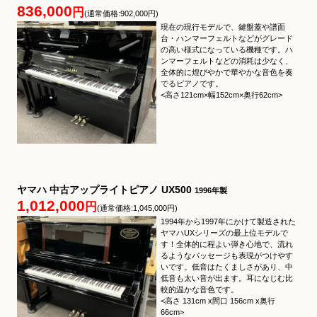
836,000
円
(通常価格:902,000円)
現在の現行モデルで、鍵盤蓋や譜面
台・ハンマーフェルトなどがグレード
の高い様式になっている機種です。ハ
ンマーフェルトなどの消耗は少なく、
全体的に煌びやかで華やかな音色を奏
でるピアノです。
<高さ121cm×幅152cm×奥行62cm>
ヤマハ 中古アップライトピアノ UX500
1996年製
1,012,000
円
(通常価格:1,045,000円)
1994年から1997年にかけて製造された
ヤマハUXシリーズの最上位モデルで
す！全体的に程よい弾き心地で、流れ
るようなパッセージも表現がつけやす
いです。低音はたくましさがあり、中
低音も太い音が出ます。耳になじむ比
較的温かな音色です。
<高さ 131cm x間口 156cm x奥行
66cm>