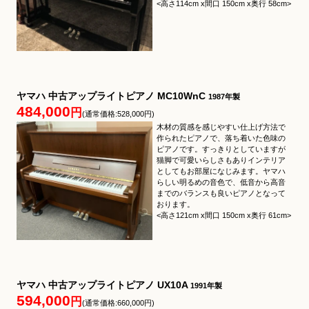
<高さ114cm x間口 150cm x奥行 58cm>
ヤマハ 中古アップライトピアノ MC10WnC
1987年製
484,000
円
(通常価格:528,000円)
木材の質感を感じやすい仕上げ方法で
作られたピアノで、落ち着いた色味の
ピアノです。すっきりとしていますが
猫脚で可愛いらしさもありインテリア
としてもお部屋になじみます。ヤマハ
らしい明るめの音色で、低音から高音
までのバランスも良いピアノとなって
おります。
<高さ121cm x間口 150cm x奥行 61cm>
ヤマハ 中古アップライトピアノ UX10A
1991年製
594,000
円
(通常価格:660,000円)