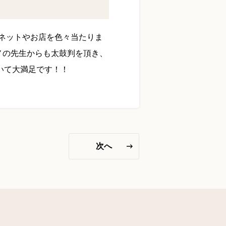
YouTube 公式チャンネル
三木楽器 開成館
、ネットやお店を色々当たりま
ピアノ弾き比べ、過去のコン
ノの先生からも太鼓判を頂き、
サートなど動画で発信中！
いて大満足です！！
サイトマップ
個人情報の取り扱い
特定商品取引法表記
次へ