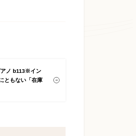
お問い合わせ総合窓口
06-6252-0432
受付時間 10:00～19:00 (水曜定休)
お問い合わせフォーム
ノ b113※イン
にともない「在庫
大阪・本町のピアノ専門店
三木楽器 開成館
〒541-0057
大阪府大阪市中央区北久宝寺町3丁目3−4