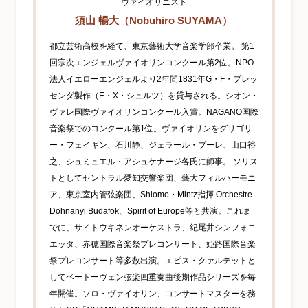
ヴァイオリニスト
須山 暢大（Nobuhiro SUYAMA）
都立芸術高校を経て、東京藝術大学音楽学部卒業。 第1
回宗次エンジェルヴァイオリンコンクール第2位。NPO
法人イエローエンジェルより2年間1831年G・F・プレッ
センダ製作（E・X・シュルツ）を貸与される。シオン・
ヴァレ国際ヴァイオリンコンクール入賞。NAGANO国際
音楽祭でのコンクール第1位。ヴァイオリンをグリゴリ
ー・フェイギン、石川静、ジェラール・プーレ、山口裕
之、シュミュエル・アシュケナージ各氏に師事。 ソリス
トとしてセントラル愛知交響楽団、藝大フィルハーモニ
ア、東京室内管弦楽団、Shlomo・Mintz指揮 Orchestre
Dohnanyi Budafok、Spirit of Europe等と共演。これま
でに、サイトウキネンオーケストラ、紀尾井シンフォニ
エッタ、赤穂国際音楽祭プレコンサート、姫路国際音楽
祭プレコンサート等多数出演。エピス・クァルテットと
してベートーヴェン弦楽四重奏曲後期作品シリーズを毎
年開催。ソロ・ヴァイオリン、コンサートマスターを務