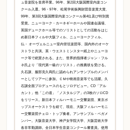
ュ音楽院を首席卒業。96年、第2回大阪国際室内楽コン
クール入選。96・97年、松尾学術振興財団音楽賞大賞、
99年、第3回大阪国際室内楽コンクール第4位及び特別賞
受賞。ニューヨーク・カーネギーホールや国連会議場、
英国デュークホール等でのソリストとしての活動をはじ
め新日本フィルや大阪フィル、ニューヨークフィル、
仏・ オーヴェルニュー室内管弦楽団等、国内外のオーケ
ストラと共演。英・ウエストミンスター紙上やニューヨ
ーク等で絶賛される。また、世界的指揮者ジャン・フル
ネ氏より「現代第一級のソリスト」の推薦状を受ける。
久石譲、服部克久両氏に認められアンサンブルのメンバ
ーとしてツアーに参加。ＣＭや映画音楽等でも活躍。久
石譲全面プロデュースのもとソロデビュー。CD「アル
カント」他「この道」「ノスタルジア」の3枚のソロCD
をリリース。新日本フィルハーモニー交響楽団、東京ポ
ップスオーケストラを経て、現在、大阪フィルハーモニ
ー交響楽団チェロ・トップ奏者。アンサンブル・ベガメ
ンバー。大阪音楽大学、神戸女学院大学、大阪芸術大学
各非常勤講師。全日本学生音楽コンクール審査員。使用