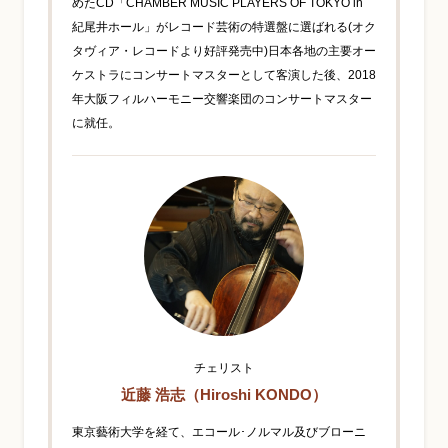
めたCD「CHAMBER MUSIC PLAYERS OF TOKYO in
紀尾井ホール」がレコード芸術の特選盤に選ばれる(オク
タヴィア・レコードより好評発売中)日本各地の主要オー
ケストラにコンサートマスターとして客演した後、2018
年大阪フィルハーモニー交響楽団のコンサートマスター
に就任。
チェリスト
近藤 浩志（Hiroshi KONDO）
東京藝術大学を経て、エコール･ノルマル及びブローニ