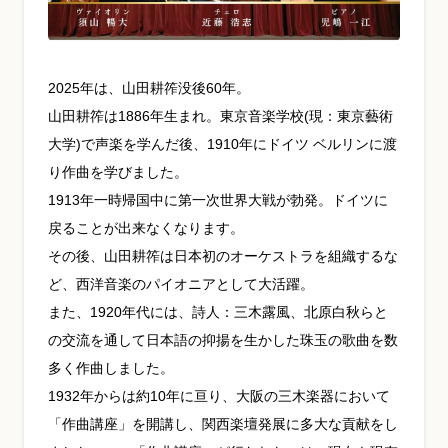
YouTube 公式チャンネル
三木楽器 開成館
2025年は、山田耕筰没後60年。
山田耕筰は1886年生まれ。東京音楽学校(現：東京藝術
ピアノ弾き比べ、過去のコンサートな
大学)で声楽を学んだ後、1910年にドイツ ベルリンに渡
ど動画で発信中！
り作曲を学びました。
1913年一時帰国中に第一次世界大戦が勃発。ドイツに
戻ることが出来なくなります。
その後、山田耕筰は日本初のオーケストラを組織するな
サイトマップ
個人情報の取り扱い
特定商品取引法表記
ど、西洋音楽のパイオニアとして大活躍。
また、1920年代には、詩人：三木露風、北原白秋らと
の交流を通して日本語の抑揚を生かした珠玉の歌曲を数
多く作曲しました。
1932年からは約10年に亘り、大阪の三木楽器において
「作曲講座」を開講し、関西楽壇発展に多大な貢献をし