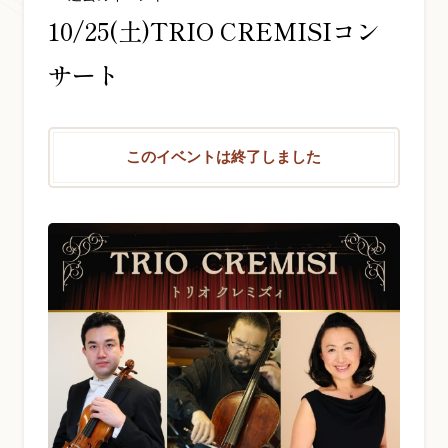
10/25(土)TRIO CREMISIコン
お問い合わせ総合窓口
サート
06-6252-0432
受付時間 10:00～19:00 (水曜定休)
このイベントは終了しました
発信する
お問い合わせフォーム
大阪・本町のピアノ専門店
三木楽器 開成館
〒541-0057
大阪府大阪市中央区北久宝寺町3丁目3−4