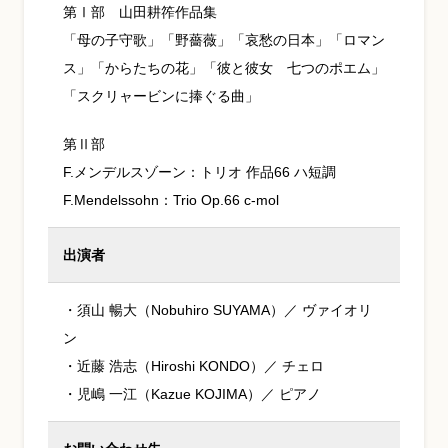
第Ⅰ部 山田耕筰作品集
「母の子守歌」「野薔薇」「哀愁の日本」「ロマン
ス」「からたちの花」「彼と彼女 七つのポエム」
「スクリャービンに捧ぐる曲」
第Ⅱ部
F.メンデルスゾーン：トリオ 作品66 ハ短調
F.Mendelssohn：Trio Op.66 c-mol
出演者
・須山 暢大（Nobuhiro SUYAMA）／ ヴァイオリ
ン
・近藤 浩志（Hiroshi KONDO）／ チェロ
・児嶋 一江（Kazue KOJIMA）／ ピアノ