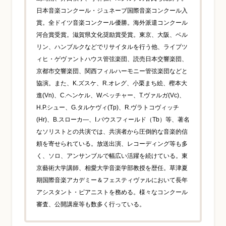
日本音楽コンクール・ジュネーブ国際音楽コンクール入
賞。全ドイツ音楽コンクール優勝。海外派遣コンクール
河合賞受賞。滋賀県文化奨励賞受賞。東京、大阪、ベル
リン、ハンブルクなどでリサイタルを行う他、ライプツ
ィヒ・ゲヴァントハウス管弦楽団、読売日本交響楽団、
京都市交響楽団、関西フィルハーモニー管弦楽団などと
協演。また、K.ズスケ、R.オレグ、小栗まち絵、樫本大
進(Vn)、C.ヘンケル、W.ベッチャー、T.ヴァルガ(Vc)、
H.P.シュー、G.タルケヴィ(Tp)、R.ヴラトコヴィッチ
(Hr)、B.スローカ―、I.バウスフィールド（Tb）等、著名
なソリストとの共演では、共演者から圧倒的な音楽的信
頼を寄せられている。放送出演、レコーディング等も多
く、ソロ、アンサンブルで幅広い活躍を続けている。東
京藝術大学講師、相愛大学音楽学部教授を歴任。草津夏
期国際音楽アカデミー＆フェスティヴァルにおいて長年
アシスタント・ピアニストを務める。様々なコンクール
審査、公開講座等も数多く行っている。