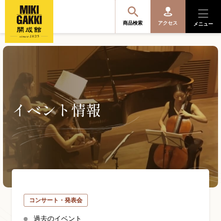
商品検索
アクセス
メニュー
商品を探す・選ぶ
イベント情報
便利なサービス
開成館を知る
音楽教室・イベント情報
コンサート・発表会
サポート・購入特典
過去のイベント