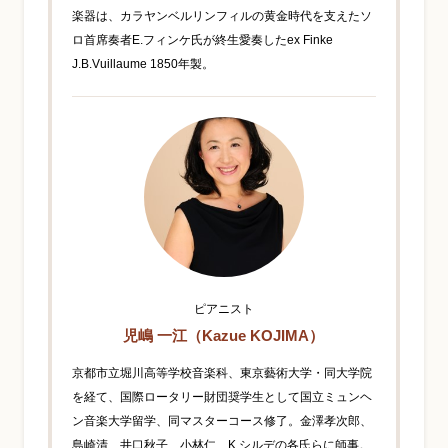
楽器は、カラヤンベルリンフィルの黄金時代を支えたソ
ロ首席奏者E.フィンケ氏が終生愛奏したex Finke
J.B.Vuillaume 1850年製。
ピアニスト
児嶋 一江（Kazue KOJIMA）
京都市立堀川高等学校音楽科、東京藝術大学・同大学院
を経て、国際ロータリー財団奨学生として国立ミュンヘ
ン音楽大学留学、同マスターコース修了。金澤孝次郎、
島崎清、井口秋子、小林仁、K.シルデの各氏らに師事。