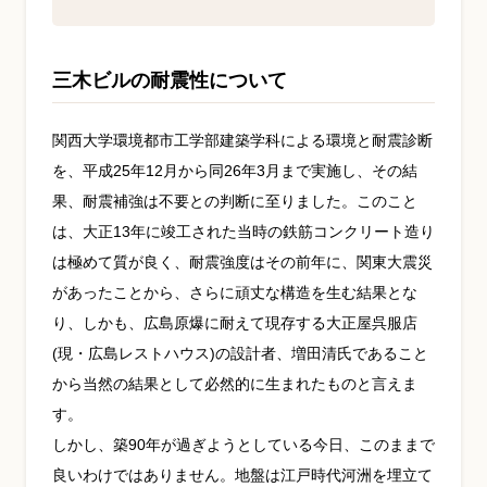
三木ビルの耐震性について
関西大学環境都市工学部建築学科による環境と耐震診断
を、平成25年12月から同26年3月まで実施し、その結
果、耐震補強は不要との判断に至りました。このこと
は、大正13年に竣工された当時の鉄筋コンクリート造り
は極めて質が良く、耐震強度はその前年に、関東大震災
があったことから、さらに頑丈な構造を生む結果とな
り、しかも、広島原爆に耐えて現存する大正屋呉服店
(現・広島レストハウス)の設計者、増田清氏であること
から当然の結果として必然的に生まれたものと言えま
す。
しかし、築90年が過ぎようとしている今日、このままで
良いわけではありません。地盤は江戸時代河洲を埋立て