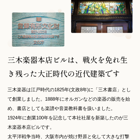
YouTube 公式チャンネル
三木楽器 開成館
ピアノ弾き比べ、過去のコンサートな
ど動画で発信中！
三木楽器本店ビルは、戦火を免れ生
き残った大正時代の近代建築です
サイトマップ
個人情報の取り扱い
特定商品取引法表記
三木楽器は江戸時代の1825年(文政8年)に「三木書店」とし
て創業しました。1888年にオルガンなどの楽器の販売を始
め、書店としても楽譜や音楽教科書を扱いました。
1924年に創業100年を記念して本社社屋を新築したのが三
木楽器本店ビルです。
太平洋戦争当時、大阪市内が焼け野原と化して大きな打撃