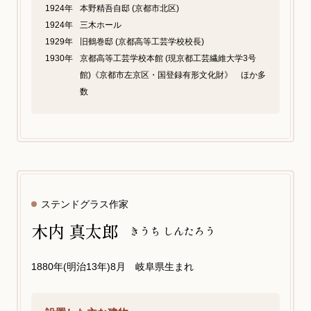
1924年
本野精吾自邸 (京都市北区)
1924年
三木ホール
1929年
旧鶴巻邸 (京都高等工芸学校校長)
1930年
京都高等工芸学校本館 (現京都工芸繊維大学3号
館)《京都市左京区・国登録有形文化財》 ほか多
数
ステンドグラス作家
木内 真太郎
きうち しんたろう
1880年(明治13年)8月 岐阜県生まれ