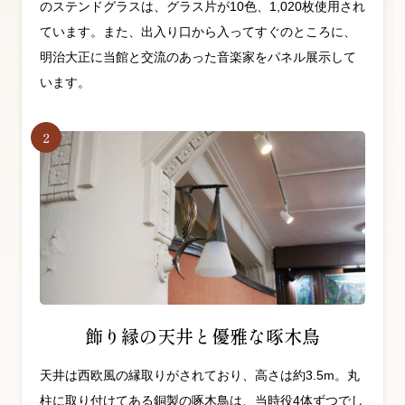
のステンドグラスは、グラス片が10色、1,020枚使用され
ています。また、出入り口から入ってすぐのところに、
明治大正に当館と交流のあった音楽家をパネル展示して
います。
飾り縁の天井と優雅な啄木鳥
天井は西欧風の縁取りがされており、高さは約3.5m。丸
柱に取り付けてある銅製の啄木鳥は、当時役4体ずつでし