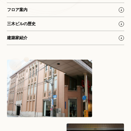
フロア案内
お問い合わせ総合窓口
三木ビルの歴史
06-6252-0432
建築家紹介
受付時間 10:00～19:00 (水曜定休)
発信する
お問い合わせフォーム
大阪・本町のピアノ専門店
三木楽器 開成館
〒541-0057
大阪府大阪市中央区北久宝寺町3丁目3−4