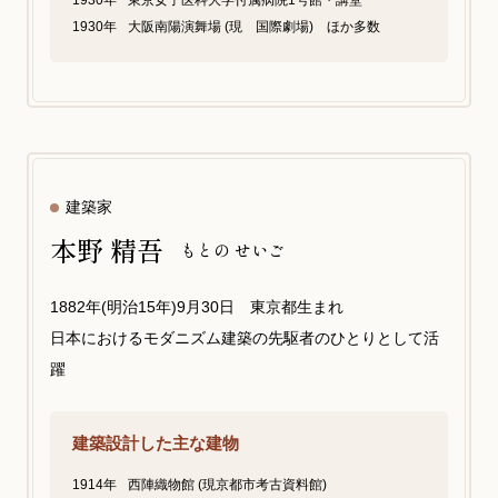
1930年
東京女子医科大学付属病院1号館・講堂
1930年
大阪南陽演舞場 (現 国際劇場) ほか多数
建築家
本野 精吾
もとの せいご
1882年(明治15年)9月30日 東京都生まれ
日本におけるモダニズム建築の先駆者のひとりとして活
躍
建築設計した主な建物
1914年
西陣織物館 (現京都市考古資料館)