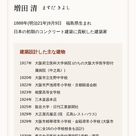
増田 清
ますだ きよし
1888年(明治21年)9月9日 福島県生まれ
日本の初期のコンクリート建築に貢献した建築家
建築設計した主な建物
1917年
大阪府立医科大学病院 (のちの大阪大学医学部付
属病院《中之島》)
1920年
大阪市立生野中学校
1922年
大阪市芦池尋常小学校・京都顕道会館
1923年
相愛高等女学校
1924年
三木楽器本店
1925年
龍谷大学・日刊工業新聞社
1929年
大正屋呉服店 (現 広島レストハウス)
1929年
大阪市精華尋常小学校・金甌尋常小学校 (大阪市
内に全16の小学校校舎を設計)