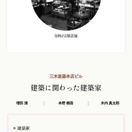
当時の1階店舗
三木楽器本店ビル
建築に関わった建築家
増田 清
本野 精吾
木内 真太郎
建築家