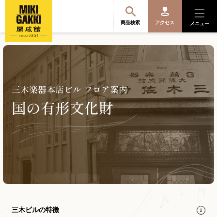
商品検索
アクセス
メニュー
商品を探す・選ぶ
三木楽器本店ビル フロア案内
国の有形文化財
便利なサービス
開成館を知る
音楽教室・イベント情報
サポート・購入特典
三木ビルの特徴