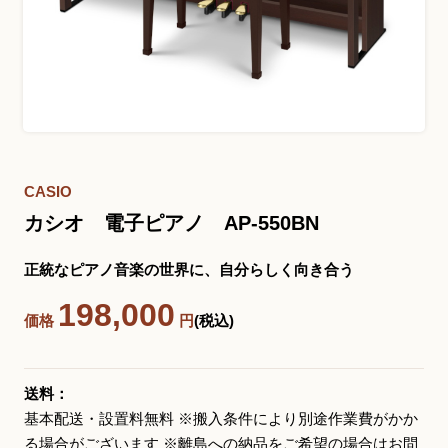
お問い合わせ総合窓口
06-6252-0432
受付時間 10:00～19:00 (水曜定休)
発信する
CASIO
カシオ 電子ピアノ AP-550BN
お問い合わせフォーム
正統なピアノ音楽の世界に、自分らしく向き合う
198,000
価格
円
(税込)
大阪・本町のピアノ専門店
三木楽器 開成館
〒541-0057
送料：
大阪府大阪市中央区北久宝寺町3丁目3−4
基本配送・設置料無料 ※搬入条件により別途作業費がかか
る場合がございます ※離島への納品をご希望の場合はお問