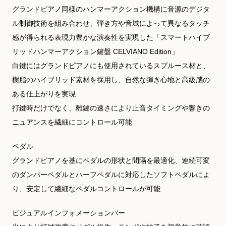
グランドピアノ同様のハンマーアクション機構に音源のデジタ
ル制御技術を組み合わせ、弾き方や音域によって異なるタッチ
感が得られる表現力豊かな演奏性を実現した「スマートハイブ
リッドハンマーアクション鍵盤 CELVIANO Edition」
白鍵にはグランドピアノにも使用されているスプルース材と、
樹脂のハイブリッド素材を採用し、自然な弾き心地と高級感の
ある仕上がりを実現
打鍵時だけでなく、離鍵の速さにより止音タイミングや響きの
ニュアンスを繊細にコントロール可能
ペダル
グランドピアノを基にペダルの形状と間隔を最適化、連続可変
のダンパーペダルとハーフペダルに対応したソフトペダルによ
り、安定して繊細なペダルコントロールが可能
ビジュアルインフォメーションバー