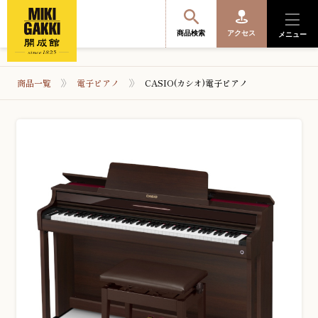
商品検索
アクセス
メニュー
商品一覧
電子ピアノ
CASIO(カシオ)電子ピアノ
商品を探す・選ぶ
便利なサービス
開成館を知る
音楽教室・イベント情報
サポート・購入特典