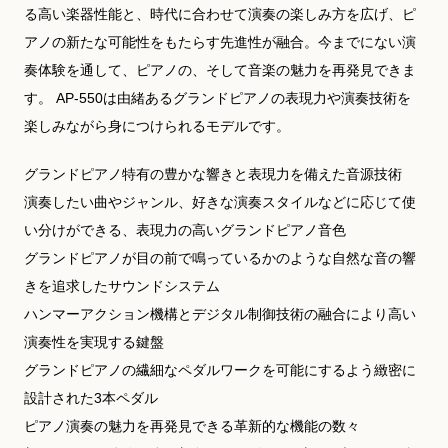
る高い楽器性能と、時代に合わせて演奏の楽しみ方を広げ、ピ
アノの新たな可能性をもたらす先進性が融合。今までにない演
奏体験を通して、ピアノの、そして音楽の魅力を再発見できま
す。 AP-550は由緒あるグランドピアノの表現力や演奏技術を
楽しみながら身につけられるモデルです。
グランドピアノ特有の豊かな響きと表現力を備えた音源技術
演奏したい曲やジャンル、好きな演奏スタイルなどに応じて使
い分けができる、表現力の高いグランドピアノ音色
グランドピアノが目の前で鳴っているかのような自然な音の響
きを追求したサウンドシステム
ハンマーアクション機構とデジタル制御技術の融合により高い
演奏性を実現する鍵盤
グランドピアノの繊細なペダルワークを可能にするよう緻密に
設計された3本ペダル
ピアノ演奏の魅力を再発見できる革新的な機能の数々