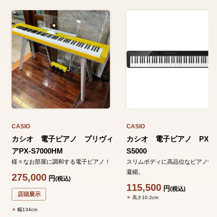
CASIO
CASIO
カシオ 電子ピアノ プリヴィ
カシオ 電子ピアノ PX-
アPX-S7000HM
S5000
様々なお部屋に調和する電子ピアノ！
スリムボディに高品位なピアノ性
凝縮。
275,000
円
(税込)
115,500
円
(税込)
店頭展示
高さ10.2cm
幅134cm