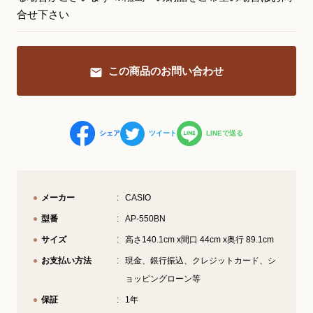
合せ下さい
YouTube 公式チャンネル
三木楽器 開成館
この商品のお問い合わせ
ピアノ弾き比べ、過去のコンサートな
ど動画で発信中！
シェア
ツイート
LINEで送る
サイトマップ
個人情報の取り扱い
特定商品取引法表記
メーカー
CASIO
型番
AP-550BN
サイズ
高さ140.1cm x間口 44cm x奥行 89.1cm
お支払い方法
現金、銀行振込、クレジットカード、シ
ョッピングローン等
保証
1年