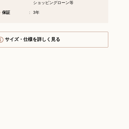
ショッピングローン等
YouTube 公式チャンネル
保証
3年
三木楽器 開成館
ピアノ弾き比べ、過去のコン
サートなど動画で発信中！
サイズ・仕様を詳しく見る
サイトマップ
個人情報の取り扱い
特定商品取引法表記