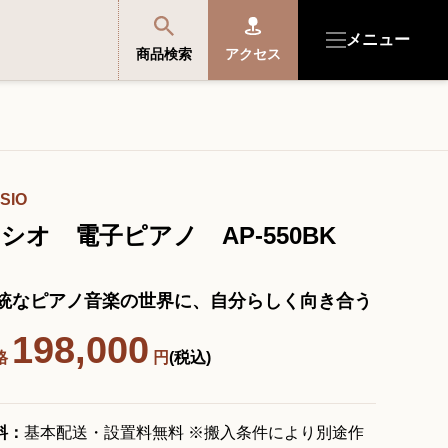
メニュー
商品検索
アクセス
商品を探す・選ぶ
SIO
便利なサービス
シオ 電子ピアノ AP-550BK
開成館を知る
統なピアノ音楽の世界に、自分らしく向き合う
198,000
音楽教室・イベント情報
格
円
(税込)
サポート・購入特典
料：
基本配送・設置料無料 ※搬入条件により別途作