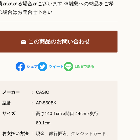
費がかかる場合がございます ※離島への納品をご希
の場合はお問合せ下さい
お問い合わせ総合窓口
06-6252-0432
この商品のお問い合わせ
受付時間 10:00～19:00 (水曜定休)
お問い合わせフォーム
シェア
ツイート
LINEで送る
大阪・本町のピアノ専門店
メーカー
CASIO
三木楽器 開成館
型番
AP-550BK
〒541-0057
サイズ
高さ140.1cm x間口 44cm x奥行
大阪府大阪市中央区北久宝寺町3丁目3−4
89.1cm
お支払い方法
現金、銀行振込、クレジットカード、