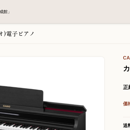
成館」
シオ)電子ピアノ
CA
カ
正
価
送