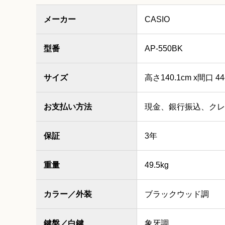
メーカー
CASIO
型番
AP-550BK
サイズ
高さ140.1cm x間口 44
お支払い方法
現金、銀行振込、クレ
保証
3年
重量
49.5kg
カラー／外装
ブラックウッド調
鍵盤／白鍵
象牙調