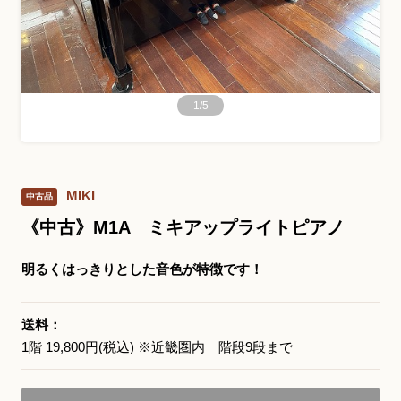
お問い合わせ総合窓口
06-6252-0432
1
/
5
受付時間 10:00～19:00 (水曜定休)
発信する
MIKI
中古品
お問い合わせフォーム
《中古》M1A ミキアップライトピアノ
明るくはっきりとした音色が特徴です！
大阪・本町のピアノ専門店
三木楽器 開成館
送料：
1階 19,800円(税込) ※近畿圏内 階段9段まで
〒541-0057
大阪府大阪市中央区北久宝寺町3丁目3−4