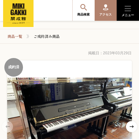
商品検索
アクセス
メニュー
商品一覧
ご成約済み商品
商品を探す・選ぶ
掲載日：2023年03月29日
成約済
便利なサービス
開成館を知る
音楽教室・イベント情報
サポート・購入特典