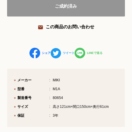
ご成約済み
YouTube 公式チャンネル
三木楽器 開成館
この商品のお問い合わせ
ピアノ弾き比べ、過去のコンサートな
ど動画で発信中！
シェア
ツイート
LINEで送る
サイトマップ
個人情報の取り扱い
特定商品取引法表記
メーカー
MIKI
型番
M1A
製造番号
80654
サイズ
高さ121cm×間口150cm×奥行61cm
保証
3年