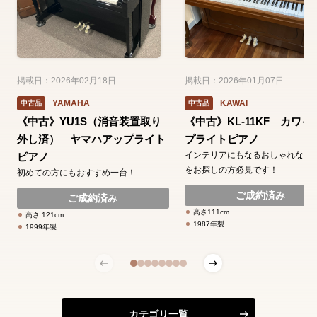
掲載日：2026年02月18日
掲載日：2026年01月07日
YAMAHA
KAWAI
中古品
中古品
《中古》YU1S（消音装置取り
《中古》KL-11KF カワイ
外し済） ヤマハアップライト
プライトピアノ
インテリアにもなるおしゃれなピ
ピアノ
をお探しの方必見です！
初めての方にもおすすめ一台！
ご成約済み
ご成約済み
高さ111cm
高さ 121cm
1987年製
1999年製
カテゴリ一覧