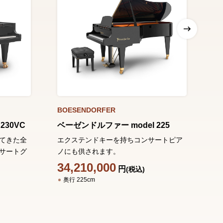
BOESENDORFER
BO
230VC
ベーゼンドルファー model 225
ベ
てきた全
エクステンドキーを持ちコンサートピア
最
サートグ
ノにも供されます。
ロ
34,210,000
2
円
(税込)
奥行 225cm