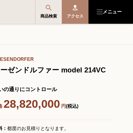
メニュー
商品検索
アクセス
商品を探す・選ぶ
ESENDORFER
便利なサービス
ーゼンドルファー model 214VC
開成館を知る
いの通りにコントロール
28,820,000
音楽教室・イベント情報
格
円
(税込)
サポート・購入特典
料：
都度のお見積りとなります。