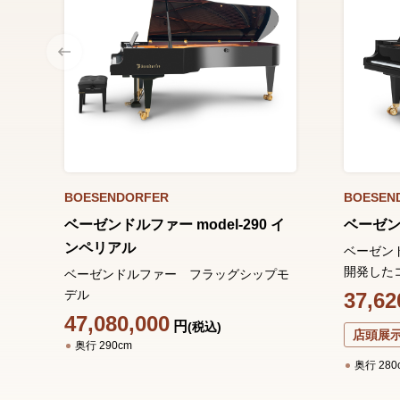
BOESENDORFER
BOESEN
ベーゼンドルファー model-290 イ
ベーゼンド
ンペリアル
ベーゼン
開発したコ
ベーゼンドルファー フラッグシップモ
デル
37,62
47,080,000
円
(税込)
店頭展
奥行 290cm
奥行 280