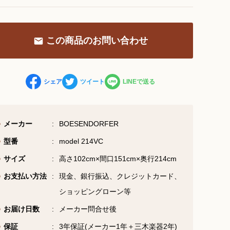
お問い合わせ総合窓口
この商品のお問い合わせ
06-6252-0432
受付時間 10:00～19:00 (水曜定休)
シェア
ツイート
LINEで送る
お問い合わせフォーム
メーカー
BOESENDORFER
型番
model 214VC
大阪・本町のピアノ専門店
サイズ
高さ102cm×間口151cm×奥行214cm
三木楽器 開成館
お支払い方法
現金、銀行振込、クレジットカード、
〒541-0057
ショッピングローン等
大阪府大阪市中央区北久宝寺町3丁目3−4
お届け日数
メーカー問合せ後
保証
3年保証(メーカー1年＋三木楽器2年)