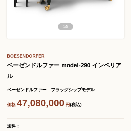
お問い合わせ総合窓口
1
/
5
06-6252-0432
受付時間 10:00～19:00 (水曜定休)
発信する
BOESENDORFER
ベーゼンドルファー model-290 インペリア
お問い合わせフォーム
ル
ベーゼンドルファー フラッグシップモデル
大阪・本町のピアノ専門店
47,080,000
三木楽器 開成館
価格
円
(税込)
〒541-0057
大阪府大阪市中央区北久宝寺町3丁目3−4
送料：