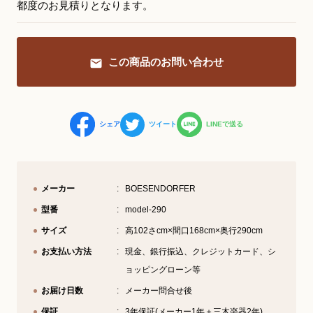
都度のお見積りとなります。
YouTube 公式チャンネル
三木楽器 開成館
この商品のお問い合わせ
ピアノ弾き比べ、過去のコンサートな
ど動画で発信中！
シェア
ツイート
LINEで送る
サイトマップ
個人情報の取り扱い
特定商品取引法表記
メーカー
BOESENDORFER
型番
model-290
サイズ
高102さcm×間口168cm×奥行290cm
お支払い方法
現金、銀行振込、クレジットカード、シ
ョッピングローン等
お届け日数
メーカー問合せ後
保証
3年保証(メーカー1年＋三木楽器2年)