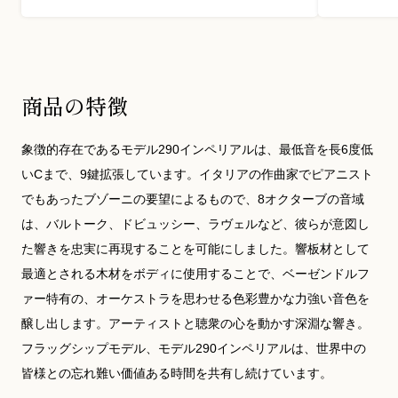
商品の特徴
象徴的存在であるモデル290インペリアルは、最低音を長6度低
いCまで、9鍵拡張しています。イタリアの作曲家でピアニスト
でもあったブゾーニの要望によるもので、8オクターブの音域
は、バルトーク、ドビュッシー、ラヴェルなど、彼らが意図し
た響きを忠実に再現することを可能にしました。響板材として
最適とされる木材をボディに使用することで、ベーゼンドルフ
ァー特有の、オーケストラを思わせる色彩豊かな力強い音色を
醸し出します。アーティストと聴衆の心を動かす深淵な響き。
フラッグシップモデル、モデル290インペリアルは、世界中の
皆様との忘れ難い価値ある時間を共有し続けています。