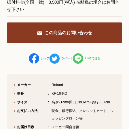
据付料金(全国一律) 9,900円(税込) ※離島の場合はお問合
せ下さい
YouTube 公式チャンネル
三木楽器 開成館
この商品のお問い合わせ
ピアノ弾き比べ、過去のコンサートな
ど動画で発信中！
シェア
ツイート
LINEで送る
サイトマップ
個人情報の取り扱い
特定商品取引法表記
メーカー
Roland
型番
KF-10-KO
サイズ
高さ91cm×間口139.6cm×奥行33.7cm
お支払い方法
現金、銀行振込、クレジットカード、シ
ョッピングローン等
お届け日数
メーカー問合せ後