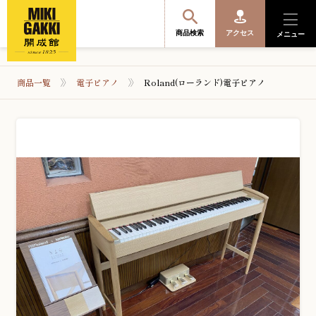
商品検索
アクセス
メニュー
商品一覧
電子ピアノ
Roland(ローランド)電子ピアノ
商品を探す・選ぶ
便利なサービス
開成館を知る
音楽教室・イベント情報
サポート・購入特典