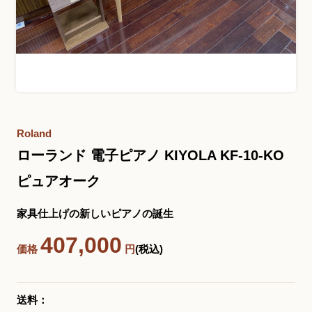
お問い合わせ総合窓口
06-6252-0432
受付時間 10:00～19:00 (水曜定休)
発信する
Roland
ローランド 電子ピアノ KIYOLA KF-10-KO
お問い合わせフォーム
ピュアオーク
家具仕上げの新しいピアノの誕生
大阪・本町のピアノ専門店
407,000
三木楽器 開成館
価格
円
(税込)
〒541-0057
大阪府大阪市中央区北久宝寺町3丁目3−4
送料：