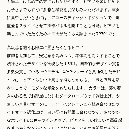
も簡単。はじめての方にもわかりやすく、ピアノを習い始める
お子さまでもすぐに多彩な機能をお楽しみいただけます。演奏
に集中したいときには、アコースティック・ポジションで、鍵
盤蓋をスライドさせて操作パネルを隠すことも可能。ピアノを
楽しんでいただくための工夫がたくさん詰まったRP701です。
高級感を纏うお部屋に置きたくなるピアノ
前脚を追加して、安定感を高めつつ、本体高を高くすることで
洗練されたデザインを実現したRP701。国際的なデザイン賞を
多数受賞している上位モデル LX/HPシリーズと共通化したデザ
インは、ピアノらしい上質さを持ちながらも、曲線と直線を活
かすことで、モダンな印象をもたらします。 カラーは、落ち着
きのある色でお部屋になじむダークローズウッド調仕上げ、や
さしい木目のオークにトレンドのグレージュを組み合わせたラ
イトオーク調仕上げ、白い壁のお部屋に合わせやすいさわやか
なホワイトの3色をラインアップ。ピアノらしい佇まいと高級感
を兼ね備えながらインテリアになじみ、どんなお部屋にも映え