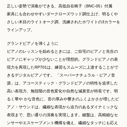
正しい姿勢で演奏ができる、高低自在椅子（BNC-05）付属
家具にも合わせやすいダークローズウッド調仕上げ、明るくや
さしい木目のライトオーク調、洗練されたホワイトの3カラーを
ラインアップ。
グランドピアノを弾くように
ピアノのレッスンを始めるときには、ご自宅のピアノと先生の
ピアノにギャップが少ないことが理想的。グランドピアノの表
現力を再現したRP701は、練習もスムーズに上達することがで
きるデジタルピアノです。 「スーパーナチュラル・ピアノ音
源」は、アコースティック・グランドピアノの特性を追求した
高い表現力、無段階の音色変化や自然な減衰音が特長です。明
るく華や かな音色に、音の厚みや響きのふくよかさが増したピ
アノ・サウンドは、繊細な表現から迫力のあるダイナミックな
表現まで、思い通りの演奏を実現します。鍵盤は、高精細なセ
ンサーやエスケープメント機構を備え、繊細なタッチにも応え