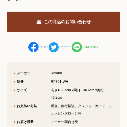
YouTube 公式チャンネル
この商品のお問い合わせ
三木楽器 開成館
ピアノ弾き比べ、過去のコンサートな
ど動画で発信中！
シェア
ツイート
LINEで送る
メーカー
Roland
サイトマップ
個人情報の取り扱い
特定商品取引法表記
型番
RP701-WH
サイズ
高さ102.7cm x間口 136.6cm x奥行
46.3cm
お支払い方法
現金、銀行振込、クレジットカード、シ
ョッピングローン等
お届け日数
メーカー問合せ後