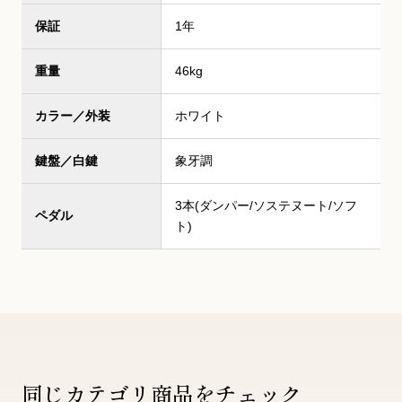
保証
1年
重量
46kg
カラー／外装
ホワイト
鍵盤／白鍵
象牙調
3本(ダンパー/ソステヌート/ソフ
ペダル
ト)
同じカテゴリ商品をチェック