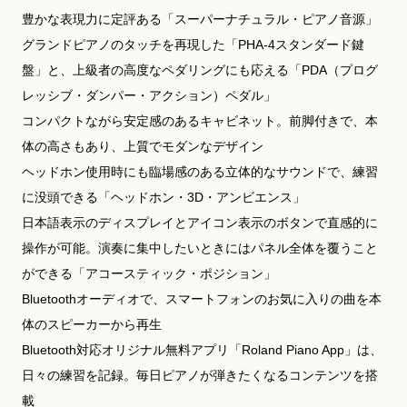
豊かな表現力に定評ある「スーパーナチュラル・ピアノ音源」
グランドピアノのタッチを再現した「PHA-4スタンダード鍵
盤」と、上級者の高度なペダリングにも応える「PDA（プログ
レッシブ・ダンパー・アクション）ペダル」
コンパクトながら安定感のあるキャビネット。前脚付きで、本
体の高さもあり、上質でモダンなデザイン
ヘッドホン使用時にも臨場感のある立体的なサウンドで、練習
に没頭できる「ヘッドホン・3D・アンビエンス」
日本語表示のディスプレイとアイコン表示のボタンで直感的に
操作が可能。演奏に集中したいときにはパネル全体を覆うこと
ができる「アコースティック・ポジション」
Bluetoothオーディオで、スマートフォンのお気に入りの曲を本
体のスピーカーから再生
Bluetooth対応オリジナル無料アプリ「Roland Piano App」は、
日々の練習を記録。毎日ピアノが弾きたくなるコンテンツを搭
載