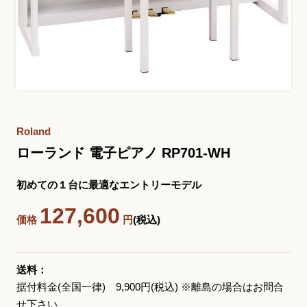
お問い合わせ総合窓口
06-6252-0432
受付時間 10:00～19:00 (水曜定休)
発信する
Roland
ローランド 電子ピアノ RP701-WH
お問い合わせフォーム
初めての１台に最適なエントリーモデル
127,600
価格
円
(税込)
大阪・本町のピアノ専門店
三木楽器 開成館
〒541-0057
送料：
大阪府大阪市中央区北久宝寺町3丁目3−4
据付料金(全国一律) 9,900円(税込) ※離島の場合はお問合
せ下さい