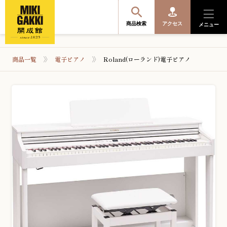
商品検索
アクセス
メニュー
商品一覧
電子ピアノ
Roland(ローランド)電子ピアノ
商品を探す・選ぶ
便利なサービス
開成館を知る
音楽教室・イベント情報
サポート・購入特典