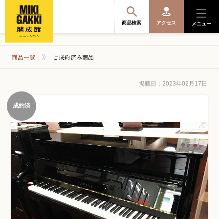
商品検索
アクセス
メニュー
商品一覧
ご成約済み商品
商品を探す・選ぶ
掲載日：2023年02月17日
成約済
便利なサービス
開成館を知る
音楽教室・イベント情報
サポート・購入特典