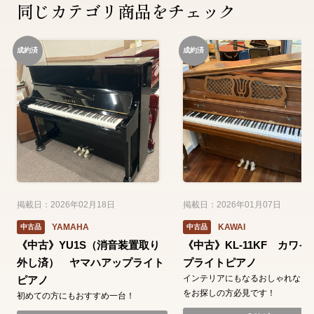
同じカテゴリ商品をチェック
成約済
成約済
掲載日：2026年02月18日
掲載日：2026年01月07日
YAMAHA
KAWAI
中古品
中古品
《中古》YU1S（消音装置取り
《中古》KL-11KF カワイ
外し済） ヤマハアップライト
プライトピアノ
インテリアにもなるおしゃれなピ
ピアノ
をお探しの方必見です！
初めての方にもおすすめ一台！