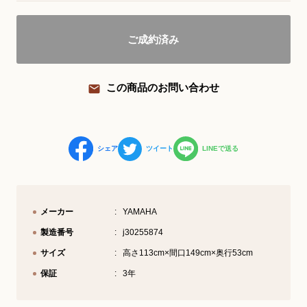
YouTube 公式チャンネル
ご成約済み
三木楽器 開成館
ピアノ弾き比べ、過去のコンサートな
この商品のお問い合わせ
ど動画で発信中！
シェア
ツイート
LINEで送る
サイトマップ
個人情報の取り扱い
特定商品取引法表記
メーカー
YAMAHA
製造番号
j30255874
サイズ
高さ113cm×間口149cm×奥行53cm
保証
3年