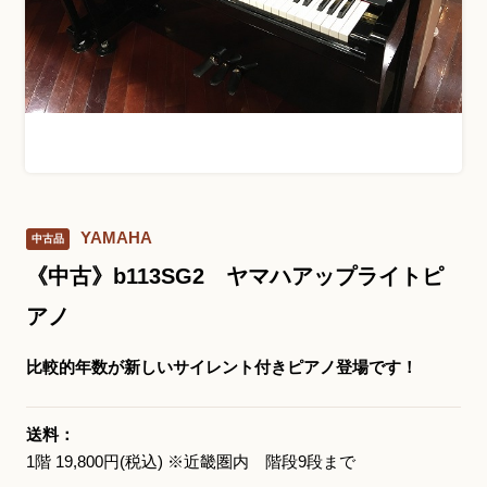
お問い合わせ総合窓口
06-6252-0432
受付時間 10:00～19:00 (水曜定休)
発信する
YAMAHA
中古品
お問い合わせフォーム
《中古》b113SG2 ヤマハアップライトピ
アノ
大阪・本町のピアノ専門店
比較的年数が新しいサイレント付きピアノ登場です！
三木楽器 開成館
〒541-0057
送料：
大阪府大阪市中央区北久宝寺町3丁目3−4
1階 19,800円(税込) ※近畿圏内 階段9段まで