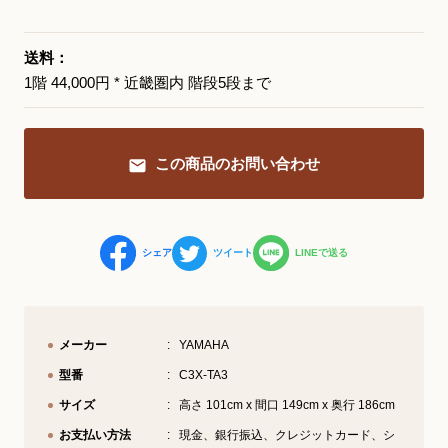
YouTube 公式チャンネル
送料：
三木楽器 開成館
1階 44,000円 * 近畿圏内 階段5段まで
ピアノ弾き比べ、過去のコンサートな
ど動画で発信中！
この商品のお問い合わせ
シェア
ツイート
LINEで送る
サイトマップ
個人情報の取り扱い
特定商品取引法表記
メーカー
YAMAHA
型番
C3X-TA3
サイズ
高さ 101cm x 間口 149cm x 奥行 186cm
お支払い方法
現金、銀行振込、クレジットカード、シ