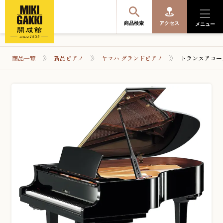
商品検索
アクセス
メニュー
商品一覧
新品ピアノ
ヤマハ グランドピアノ
トランスアコー
商品を探す・選ぶ
便利なサービス
開成館を知る
音楽教室・イベント情報
サポート・購入特典