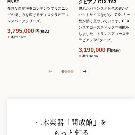
ENST
クピアノ C1X-TA3
多彩な自動演奏コンテンツでリスニン
優れたバランスと音色の豊かさ。
グの楽しみを広げるディスクラビア エ
パクトサイズながら、CXシリーズ
ンスパイアシリーズ。
想が熱く息づいています。C1Xに
ンスアコースティック™機能をプ
3,795,000
円
(税込)
しました。トランスアコースティ
奥行161cm
™ピアノTA3タイプ。
3,190,000
円
(税込)
奥行161cm
三木楽器「開成館」を
もっと知る