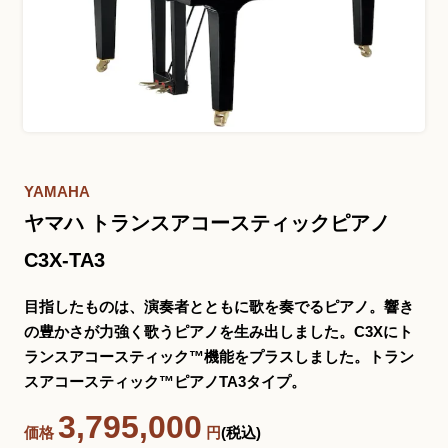
お問い合わせ総合窓口
06-6252-0432
受付時間 10:00～19:00 (水曜定休)
発信する
YAMAHA
ヤマハ トランスアコースティックピアノ
お問い合わせフォーム
C3X-TA3
目指したものは、演奏者とともに歌を奏でるピアノ。響き
大阪・本町のピアノ専門店
の豊かさが力強く歌うピアノを生み出しました。C3Xにト
三木楽器 開成館
ランスアコースティック™機能をプラスしました。トラン
スアコースティック™ピアノTA3タイプ。
〒541-0057
大阪府大阪市中央区北久宝寺町3丁目3−4
3,795,000
価格
円
(税込)