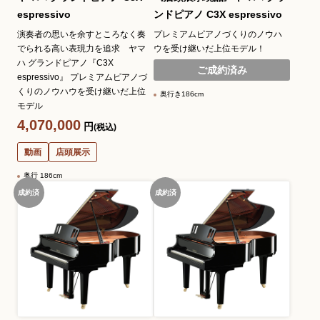
espressivo
ンドピアノ C3X espressivo
演奏者の思いを余すところなく奏
プレミアムピアノづくりのノウハ
でられる高い表現力を追求 ヤマ
ウを受け継いだ上位モデル！
ハ グランドピアノ『C3X
ご成約済み
espressivo』 プレミアムピアノづ
くりのノウハウを受け継いだ上位
奥行き186cm
モデル
4,070,000
円
(税込)
動画
店頭展示
奥行 186cm
成約済
成約済