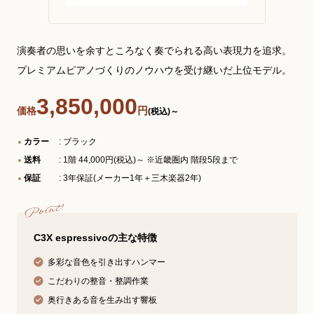
演奏者の思いを余すところなく奏でられる高い表現力を追求。
プレミアムピアノづくりのノウハウを受け継いだ上位モデル。
3,850,000
円
価格
(税込)～
カラー
: ブラック
送料
: 1階 44,000円(税込)～ ※近畿圏内 階段5段まで
保証
: 3年保証(メーカー1年＋三木楽器2年)
C3X espressivoの主な特徴
多彩な音色を引き出すハンマー
こだわりの整音・整調作業
奥行きある音を生み出す響板