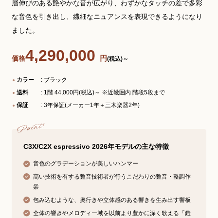
層伸びのある艶やかな音が広がり、わずかなタッチの差で多彩
な音色を引き出し、繊細なニュアンスを表現できるようになり
ました。
4,290,000
円
価格
(税込)～
カラー
: ブラック
送料
: 1階 44,000円(税込)～ ※近畿圏内 階段5段まで
保証
: 3年保証(メーカー1年＋三木楽器2年)
C3X/C2X espressivo 2026年モデルの主な特徴
音色のグラデーションが美しいハンマー
高い技術を有する整音技術者が行うこだわりの整音・整調作
業
包み込むような、奥行きや立体感のある響きを生み出す響板
全体の響きやメロディー域を以前より豊かに深く歌える「鎧