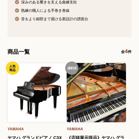
深みのある響きを支える曲練支柱
熟練の職人による手巻き巻線
音をより細部まで届ける新設計の譜面台
4
商品一覧
全
件
人気
成約済
商品
YAMAHA
YAMAHA
ヤマハ グランドピアノ C3X
《店頭展示現品》ヤマハ グラ