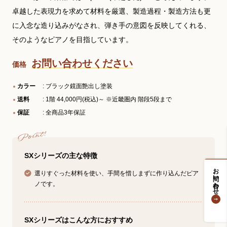
卓越した表現力を求めて材料を厳選、製造過程・製造方法も更
に入念な造り込みがなされ、弾き手の意図を反映してくれる、
そのようなピアノを目指しています。
お問い合わせください
価格
カラー
: ブラック鏡面艶出し塗装
送料
: 1階 44,000円(税込)～ ※近畿圏内 階段5段まで
保証
: 全商品3年保証
SXシリーズの主な特徴
お問い合わせ
選りすぐった材料を使い、手間を惜しまずに作り込んだピア
ノです。
SXシリーズはこんな方におすすめ