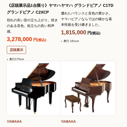
《店頭展示品1台限り》ヤマハ
ヤマハ グランドピアノ C1TD
グランドピアノ C2XCP
優れたバランスと音色の豊かさ。
ヤマハピアノならではの確かな基
切れの良い音の立ち上がり。煌き
本性能を受け継ぎました。
のある音色。粒立ちの良い和声
1,815,000
感。
円
(税込)
3,278,000
円
(税込)
奥行 161cm
店頭展示
奥行175cm
YAMAHA
YAMAHA