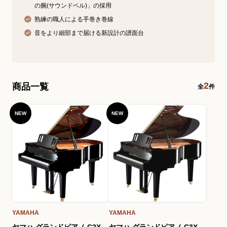
の腕(サウンドベル)」の採用
熟練の職人による手巻き巻線
音をより細部まで届ける新設計の譜面台
2
商品一覧
全
件
NEW
NEW
YAMAHA
YAMAHA