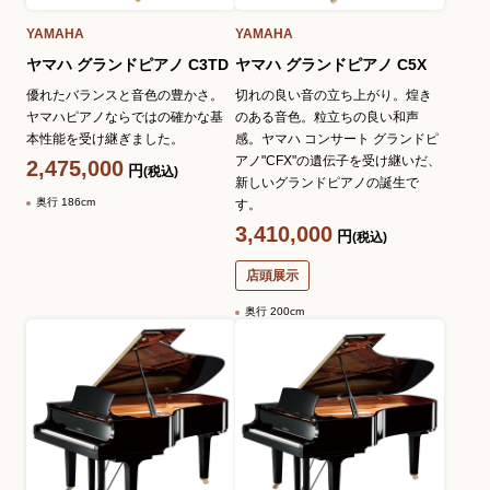
YAMAHA
YAMAHA
ヤマハ グランドピアノ C3TD
ヤマハ グランドピアノ C5X
優れたバランスと音色の豊かさ。
切れの良い音の立ち上がり。煌き
ヤマハピアノならではの確かな基
のある音色。粒立ちの良い和声
本性能を受け継ぎました。
感。ヤマハ コンサート グランドピ
アノ"CFX"の遺伝子を受け継いだ、
2,475,000
円
(税込)
新しいグランドピアノの誕生で
奥行 186cm
す。
3,410,000
円
(税込)
店頭展示
奥行 200cm