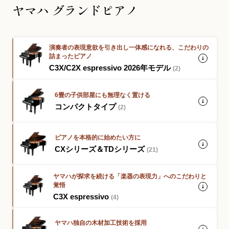
ヤマハ グランドピアノ
お問い合わせ総合窓口
演奏者の表現意欲を引き出し一体感になれる、こだわりの
06-6252-0432
詰まったピアノ
C3X/C2X espressivo 2026年モデル
(2)
受付時間 10:00～19:00 (水曜定休)
発信する
6畳の子供部屋にも無理なく置ける
コンパクトタイプ
(2)
お問い合わせフォーム
ピアノを本格的に始めたい方に
CXシリーズ＆TDシリーズ
(21)
大阪・本町のピアノ専門店
ヤマハが探求を続ける「楽器の表現力」へのこだわりと
三木楽器 開成館
覚悟
C3X espressivo
(4)
〒541-0057
大阪府大阪市中央区北久宝寺町3丁目3−4
ヤマハ独自の木材加工技術を採用