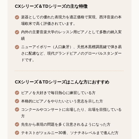
CXシリーズ＆TDシリーズの主な特徴
楽器としての優れた表現力を適正価格で実現、西洋音楽の本
場欧米で高く評価されています。
内外の主要音楽大学のレッスン用ピアノとして多数の納入実
績
ニューアイボリー（人口象牙）、天然木黒檀調黒鍵で弾き易
さに配慮など、現代グランドピアノのグローバルスタンダー
ドです。
CXシリーズ＆TDシリーズはこんな方におすすめ
ピアノを大好きで毎日熱心に練習している方
本格的にピアノをやりたいという意志を示した方
コンクールやコンサートに出場したり、出場を目指している
方
先生から表現の問題を多く注意されるようになった方
テキストがツェルニー30番、ソナチネレベルまで進んだ方