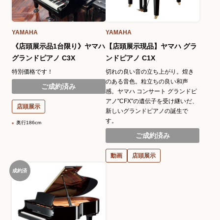
YAMAHA
YAMAHA
《店頭展示品1台限り》ヤマハ
【店頭展示現品】ヤマハ グラ
グランドピアノ C3X
ンドピアノ C1X
特別価格です！
切れの良い音の立ち上がり。煌き
のある音色。粒立ちの良い和声
ご成約済み
感。ヤマハ コンサート グランドピ
アノ"CFX"の遺伝子を受け継いだ、
店頭展示
新しいグランドピアノの誕生で
す。
奥行186cm
ご成約済み
動画
店頭展示
成約済