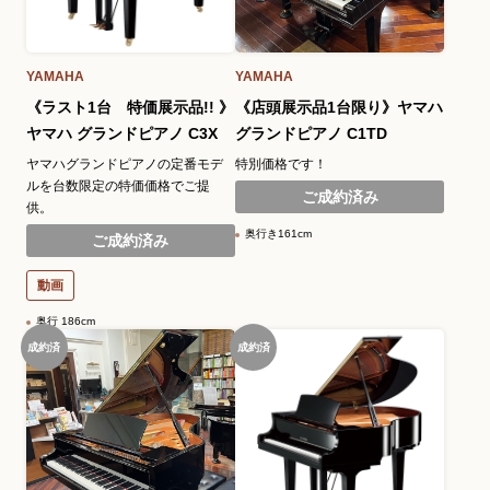
YAMAHA
YAMAHA
《ラスト1台 特価展示品!! 》
《店頭展示品1台限り》ヤマハ
ヤマハ グランドピアノ C3X
グランドピアノ C1TD
ヤマハグランドピアノの定番モデ
特別価格です！
ルを台数限定の特価価格でご提
ご成約済み
供。
奥行き161cm
ご成約済み
動画
奥行 186cm
成約済
成約済