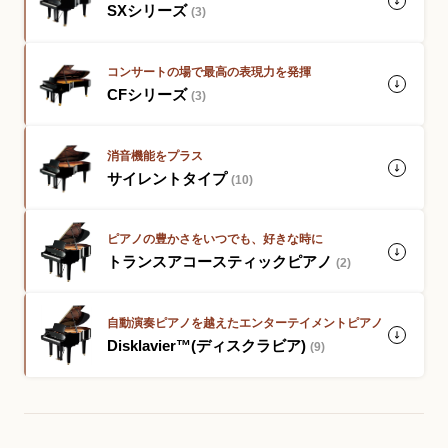
SXシリーズ
(3)
YouTube 公式チャンネル
コンサートの場で最高の表現力を発揮
三木楽器 開成館
CFシリーズ
(3)
ピアノ弾き比べ、過去のコンサートな
ど動画で発信中！
消音機能をプラス
サイレントタイプ
(10)
ピアノの豊かさをいつでも、好きな時に
トランスアコースティックピアノ
(2)
サイトマップ
個人情報の取り扱い
特定商品取引法表記
自動演奏ピアノを越えたエンターテイメントピアノ
Disklavier™(ディスクラビア)
(9)