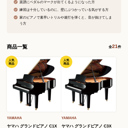
楽譜にペダルのマークが出てくるようになった方
練習は十分しているのに、壁にぶつかっている気がする方
家のピアノで素早いトリルや連打を弾くと、音が抜けてしま
う方
21
商品一覧
全
件
人気
人気
商品
商品
YAMAHA
YAMAHA
ヤマハ グランドピアノ C1X
ヤマハ グランドピアノ C3X