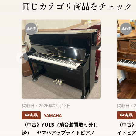
同じカテゴリ商品をチェック
成約済
成約済
掲載日：2026年02月18日
掲載日：2
中古品
中古品
YAMAHA
《中古》YU1S（消音装置取り外し
《中古》
済） ヤマハアップライトピアノ
イトピ