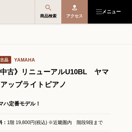
メニュー
商品検索
アクセス
商品を探す・選ぶ
古品
YAMAHA
便利なサービス
中古》リニューアルU10BL ヤマ
開成館を知る
ハアップライトピアノ
音楽教室・イベント情報
マハ定番モデル！
サポート・購入特典
料：
1階 19,800円(税込) ※近畿圏内 階段9段まで