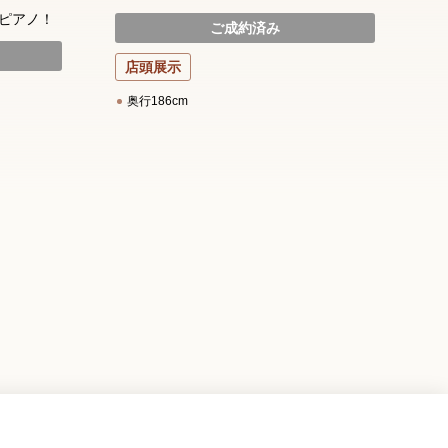
高
ピアノ！
ご成約済み
ー
店頭展示
奥行186cm