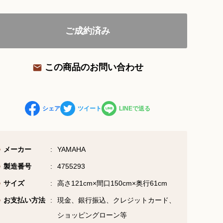
ご成約済み
お問い合わせ総合窓口
06-6252-0432
この商品のお問い合わせ
受付時間 10:00～19:00 (水曜定休)
お問い合わせフォーム
シェア
ツイート
LINEで送る
大阪・本町のピアノ専門店
メーカー
YAMAHA
三木楽器 開成館
製造番号
4755293
〒541-0057
サイズ
高さ121cm×間口150cm×奥行61cm
大阪府大阪市中央区北久宝寺町3丁目3−4
お支払い方法
現金、銀行振込、クレジットカード、
ショッピングローン等