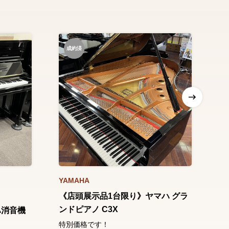
成約済
YAMAHA
YA
《店頭展示品1台限り》ヤマハ グラ
《
ンドピアノ C3X
ン
ハ消音機
b1
特別価格です！