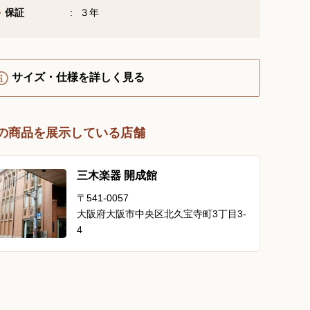
保証
３年
YouTube 公式チャンネル
三木楽器 開成館
ピアノ弾き比べ、過去のコン
サイズ・仕様を詳しく見る
サートなど動画で発信中！
の商品を展示している店舗
サイトマップ
個人情報の取り扱い
特定商品取引法表記
三木楽器 開成館
〒541-0057
大阪府大阪市中央区北久宝寺町3丁目3-
4