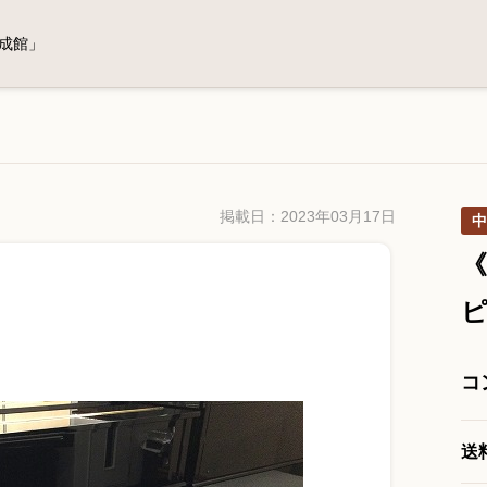
成館」
掲載日：2023年03月17日
中
《
コ
送