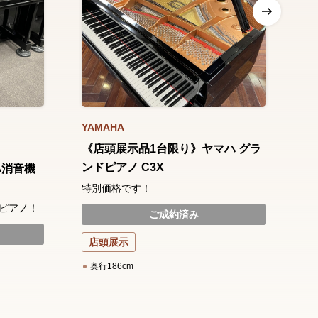
YAMAHA
YA
《店頭展示品1台限り》ヤマハ グラ
《
ンドピアノ C3X
ン
ハ消音機
b1
特別価格です！
高
ピアノ！
ご成約済み
ー
店頭展示
奥行186cm