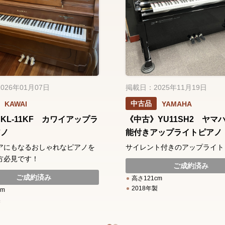
026年01月07日
掲載日：2025年11月19日
中古品
KAWAI
YAMAHA
KL-11KF カワイアップラ
《中古》YU11SH2 ヤマ
アノ
能付きアップライトピアノ
アにもなるおしゃれなピアノを
サイレント付きのアップライト
方必見です！
ご成約済み
ご成約済み
高さ121cm
2018年製
cm
製