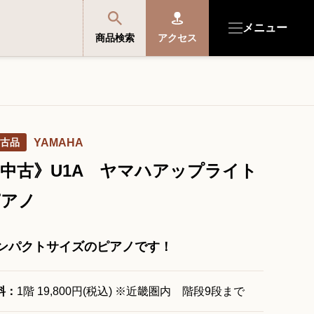
メニュー
商品検索
アクセス
商品を探す・選ぶ
古品
YAMAHA
便利なサービス
中古》U1A ヤマハアップライト
開成館を知る
ピアノ
音楽教室・イベント情報
ンパクトサイズのピアノです！
サポート・購入特典
料：
1階 19,800円(税込) ※近畿圏内 階段9段まで