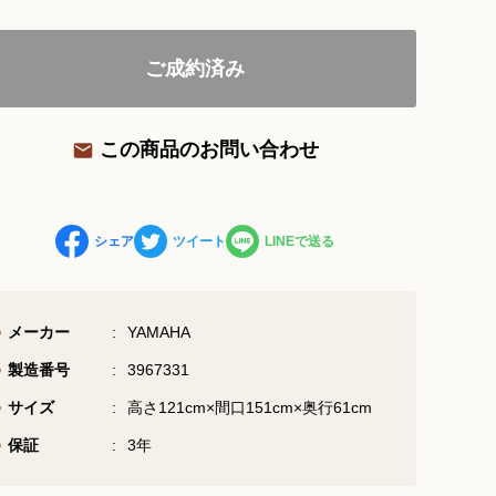
ご成約済み
お問い合わせ総合窓口
06-6252-0432
この商品のお問い合わせ
受付時間 10:00～19:00 (水曜定休)
お問い合わせフォーム
シェア
ツイート
LINEで送る
大阪・本町のピアノ専門店
メーカー
YAMAHA
三木楽器 開成館
製造番号
3967331
〒541-0057
サイズ
高さ121cm×間口151cm×奥行61cm
大阪府大阪市中央区北久宝寺町3丁目3−4
保証
3年