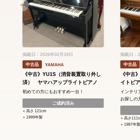
掲載日：2026年02月18日
掲載日：2
中古品
中古品
YAMAHA
《中古》YU1S（消音装置取り外し
《中古》
済） ヤマハアップライトピアノ
イトピ
初めての方にもおすすめ一台！
インテリ
お探しの
ご成約済み
高さ 121cm
1999年製
高さ111
1987年