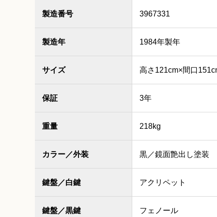
製造番号
3967331
製造年
1984年製年
サイズ
高さ121cm×間口151c
保証
3年
重量
218kg
カラー／外装
黒／鏡面艶出し塗装
鍵盤／白鍵
アクリペット
鍵盤／黒鍵
フェノール