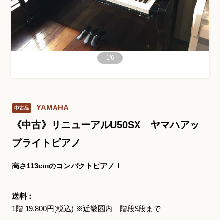
お問い合わせ総合窓口
06-6252-0432
1
/
6
受付時間 10:00～19:00 (水曜定休)
発信する
YAMAHA
中古品
お問い合わせフォーム
《中古》リニューアルU50SX ヤマハアッ
プライトピアノ
大阪・本町のピアノ専門店
高さ113cmのコンパクトピアノ！
三木楽器 開成館
〒541-0057
送料：
大阪府大阪市中央区北久宝寺町3丁目3−4
1階 19,800円(税込) ※近畿圏内 階段9段まで