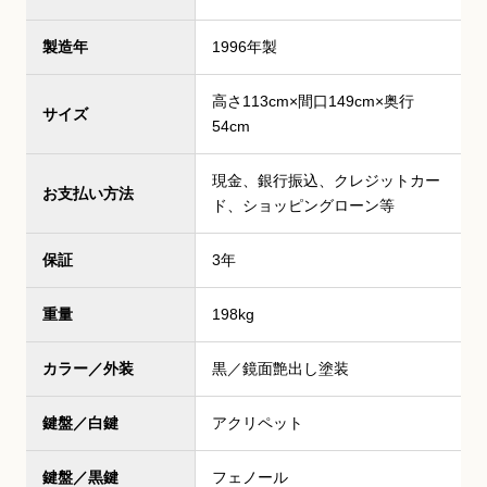
製造年
1996年製
高さ113cm×間口149cm×奥行
サイズ
54cm
現金、銀行振込、クレジットカー
お支払い方法
ド、ショッピングローン等
保証
3年
重量
198kg
カラー／外装
黒／鏡面艶出し塗装
鍵盤／白鍵
アクリペット
鍵盤／黒鍵
フェノール