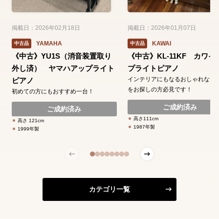
掲載日：2026年02月18日
掲載日：2026年01月07日
YAMAHA
KAWAI
中古品
中古品
《中古》YU1S（消音装置取り
《中古》KL-11KF カワイ
外し済） ヤマハアップライト
プライトピアノ
インテリアにもなるおしゃれなピ
ピアノ
をお探しの方必見です！
初めての方にもおすすめ一台！
ご成約済み
ご成約済み
高さ111cm
高さ 121cm
1987年製
1999年製
カテゴリ一覧