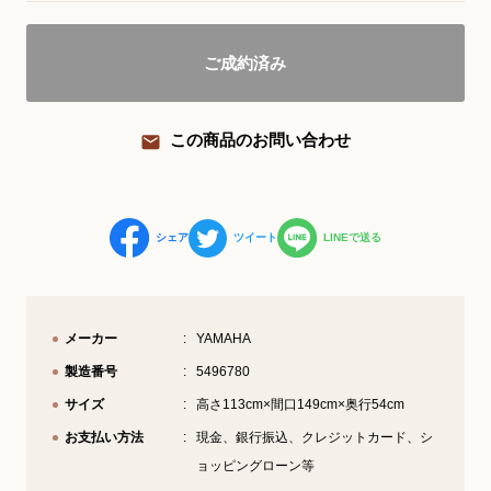
YouTube 公式チャンネル
ご成約済み
三木楽器 開成館
ピアノ弾き比べ、過去のコンサートな
この商品のお問い合わせ
ど動画で発信中！
シェア
ツイート
LINEで送る
サイトマップ
個人情報の取り扱い
特定商品取引法表記
メーカー
YAMAHA
製造番号
5496780
サイズ
高さ113cm×間口149cm×奥行54cm
お支払い方法
現金、銀行振込、クレジットカード、シ
ョッピングローン等