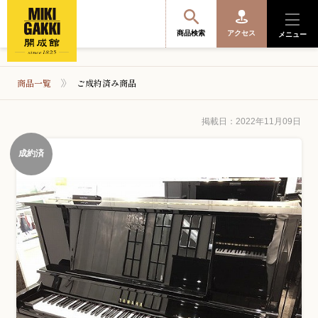
商品検索
アクセス
メニュー
商品一覧
ご成約済み商品
商品を探す・選ぶ
掲載日：2022年11月09日
成約済
便利なサービス
開成館を知る
音楽教室・イベント情報
サポート・購入特典