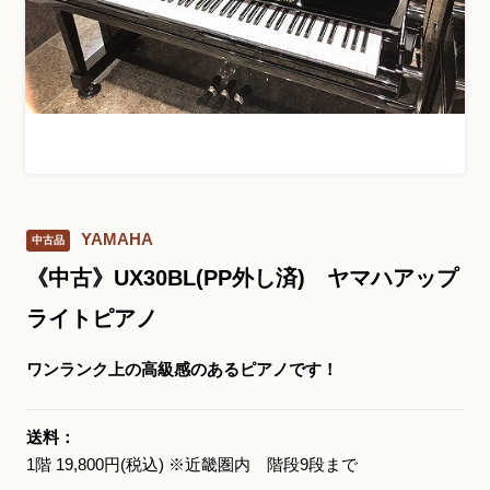
お問い合わせ総合窓口
06-6252-0432
受付時間 10:00～19:00 (水曜定休)
発信する
YAMAHA
中古品
お問い合わせフォーム
《中古》UX30BL(PP外し済) ヤマハアップ
ライトピアノ
大阪・本町のピアノ専門店
ワンランク上の高級感のあるピアノです！
三木楽器 開成館
〒541-0057
送料：
大阪府大阪市中央区北久宝寺町3丁目3−4
1階 19,800円(税込) ※近畿圏内 階段9段まで