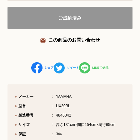
YouTube 公式チャンネル
ご成約済み
三木楽器 開成館
ピアノ弾き比べ、過去のコンサートな
この商品のお問い合わせ
ど動画で発信中！
シェア
ツイート
LINEで送る
サイトマップ
個人情報の取り扱い
特定商品取引法表記
メーカー
YAMAHA
型番
UX30BL
製造番号
4846842
サイズ
高さ131cm×間口154cm×奥行65cm
保証
3年