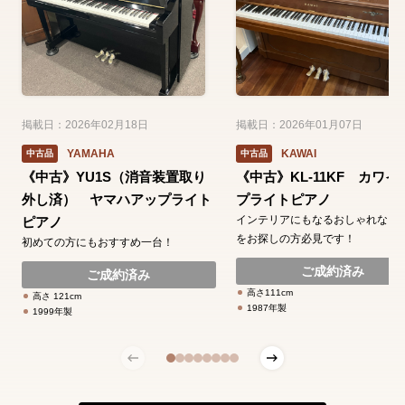
掲載日：2026年02月18日
掲載日：2026年01月07日
YAMAHA
KAWAI
中古品
中古品
《中古》YU1S（消音装置取り
《中古》KL-11KF カワイ
外し済） ヤマハアップライト
プライトピアノ
インテリアにもなるおしゃれなピ
ピアノ
をお探しの方必見です！
初めての方にもおすすめ一台！
ご成約済み
ご成約済み
高さ111cm
高さ 121cm
1987年製
1999年製