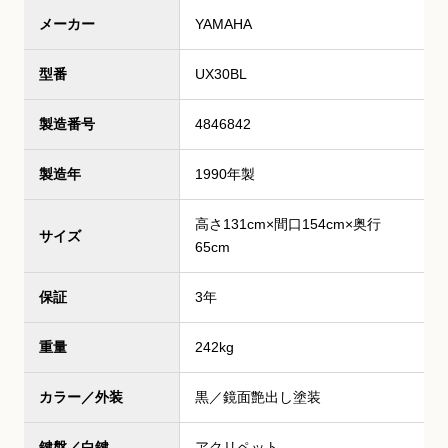
メーカー
YAMAHA
型番
UX30BL
製造番号
4846842
製造年
1990年製
高さ131cm×間口154cm×奥行
サイズ
65cm
保証
3年
重量
242kg
カラー／外装
黒／鏡面艶出し塗装
鍵盤／白鍵
アクリペット