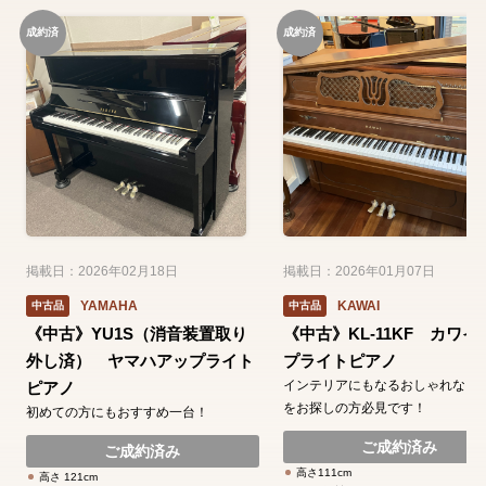
成約済
成約済
掲載日：2026年02月18日
掲載日：2026年01月07日
YAMAHA
KAWAI
中古品
中古品
《中古》YU1S（消音装置取り
《中古》KL-11KF カワイ
外し済） ヤマハアップライト
プライトピアノ
インテリアにもなるおしゃれなピ
ピアノ
をお探しの方必見です！
初めての方にもおすすめ一台！
ご成約済み
ご成約済み
高さ111cm
高さ 121cm