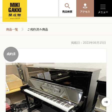
商品検索
アクセス
メニュー
商品一覧
ご成約済み商品
商品を探す・選ぶ
掲載日：2023年06月15日
成約済
便利なサービス
開成館を知る
音楽教室・イベント情報
サポート・購入特典