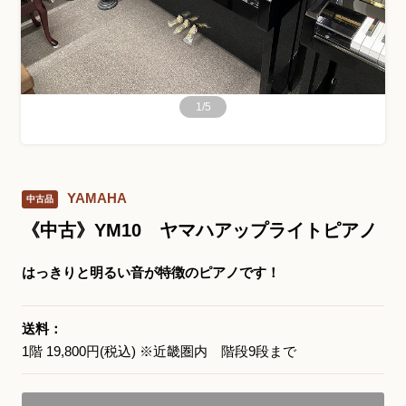
お問い合わせ総合窓口
06-6252-0432
1
/
5
受付時間 10:00～19:00 (水曜定休)
発信する
YAMAHA
中古品
お問い合わせフォーム
《中古》YM10 ヤマハアップライトピアノ
はっきりと明るい音が特徴のピアノです！
大阪・本町のピアノ専門店
三木楽器 開成館
送料：
1階 19,800円(税込) ※近畿圏内 階段9段まで
〒541-0057
大阪府大阪市中央区北久宝寺町3丁目3−4