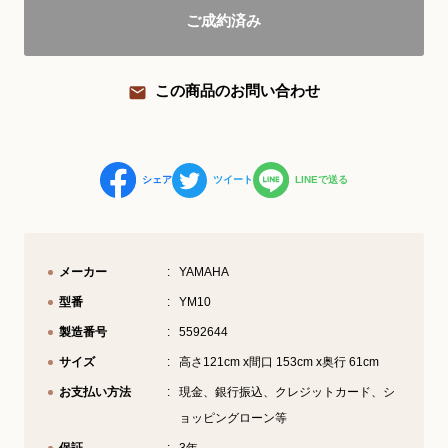
ご成約済み
YouTube 公式チャンネル
三木楽器 開成館
この商品のお問い合わせ
ピアノ弾き比べ、過去のコンサートな
ど動画で発信中！
シェア
ツイート
LINEで送る
サイトマップ
個人情報の取り扱い
特定商品取引法表記
メーカー
YAMAHA
型番
YM10
製造番号
5592644
サイズ
高さ121cm x間口 153cm x奥行 61cm
お支払い方法
現金、銀行振込、クレジットカード、シ
ョッピングローン等