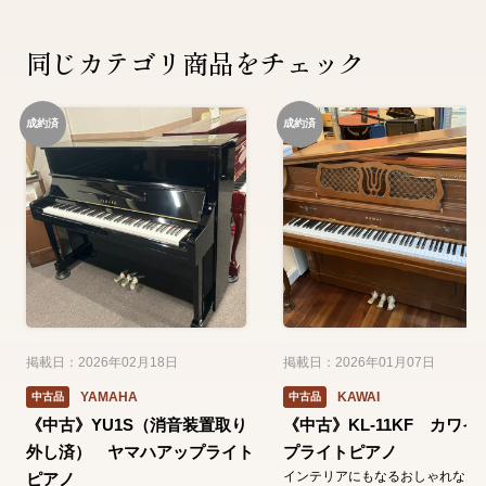
同じカテゴリ商品をチェック
成約済
成約済
掲載日：2026年02月18日
掲載日：2026年01月07日
YAMAHA
KAWAI
中古品
中古品
《中古》YU1S（消音装置取り
《中古》KL-11KF カワイ
外し済） ヤマハアップライト
プライトピアノ
インテリアにもなるおしゃれなピ
ピアノ