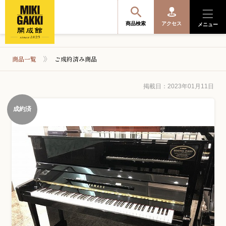
商品検索
アクセス
メニュー
商品一覧
ご成約済み商品
商品を探す・選ぶ
掲載日：2023年01月11日
成約済
便利なサービス
開成館を知る
音楽教室・イベント情報
サポート・購入特典