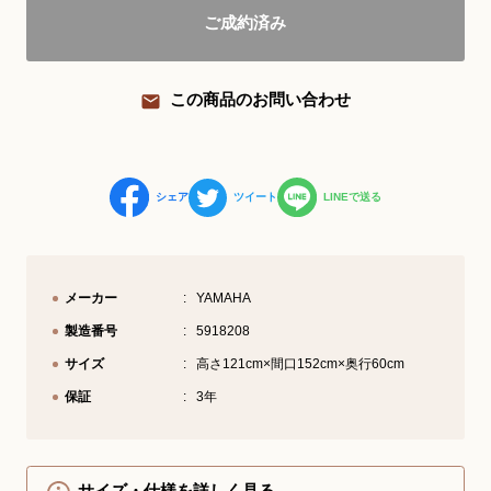
ご成約済み
YouTube 公式チャンネル
三木楽器 開成館
この商品のお問い合わせ
ピアノ弾き比べ、過去のコンサートな
ど動画で発信中！
シェア
ツイート
LINEで送る
サイトマップ
個人情報の取り扱い
特定商品取引法表記
メーカー
YAMAHA
製造番号
5918208
サイズ
高さ121cm×間口152cm×奥行60cm
保証
3年
サイズ・仕様を詳しく見る