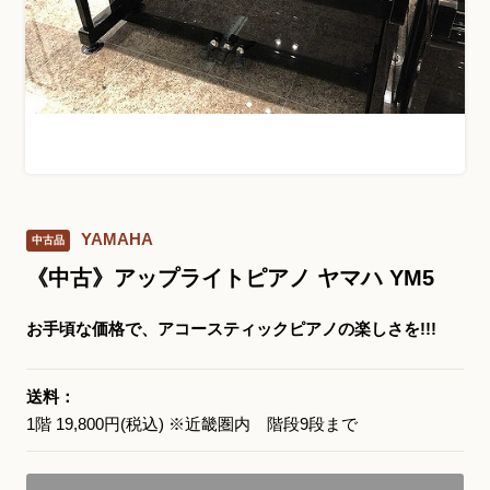
お問い合わせ総合窓口
06-6252-0432
受付時間 10:00～19:00 (水曜定休)
発信する
YAMAHA
中古品
お問い合わせフォーム
《中古》アップライトピアノ ヤマハ YM5
お手頃な価格で、アコースティックピアノの楽しさを!!!
大阪・本町のピアノ専門店
三木楽器 開成館
送料：
1階 19,800円(税込) ※近畿圏内 階段9段まで
〒541-0057
大阪府大阪市中央区北久宝寺町3丁目3−4