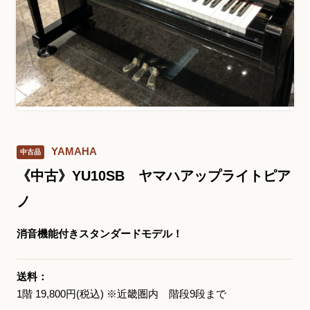
お問い合わせ総合窓口
06-6252-0432
受付時間 10:00～19:00 (水曜定休)
発信する
YAMAHA
中古品
お問い合わせフォーム
《中古》YU10SB ヤマハアップライトピア
ノ
大阪・本町のピアノ専門店
消音機能付きスタンダードモデル！
三木楽器 開成館
〒541-0057
送料：
大阪府大阪市中央区北久宝寺町3丁目3−4
1階 19,800円(税込) ※近畿圏内 階段9段まで