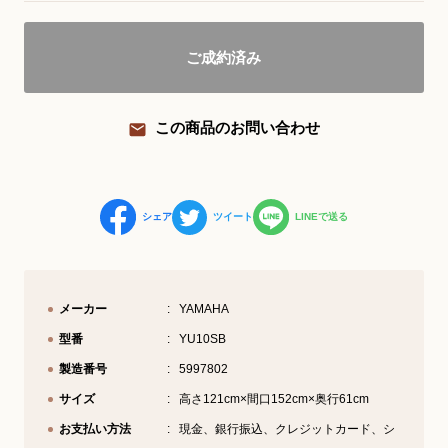
YouTube 公式チャンネル
ご成約済み
三木楽器 開成館
ピアノ弾き比べ、過去のコンサートな
この商品のお問い合わせ
ど動画で発信中！
シェア
ツイート
LINEで送る
サイトマップ
個人情報の取り扱い
特定商品取引法表記
メーカー
YAMAHA
型番
YU10SB
製造番号
5997802
サイズ
高さ121cm×間口152cm×奥行61cm
お支払い方法
現金、銀行振込、クレジットカード、シ