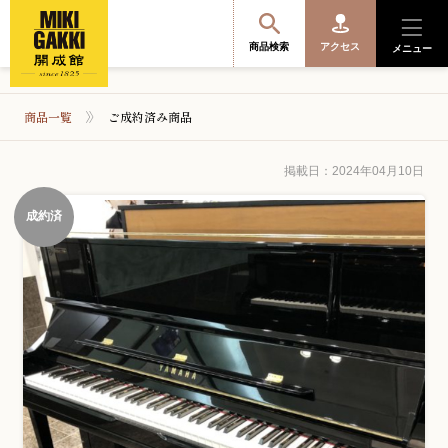
商品検索
アクセス
メニュー
商品一覧
ご成約済み商品
商品を探す・選ぶ
掲載日：2024年04月10日
成約済
便利なサービス
開成館を知る
音楽教室・イベント情報
サポート・購入特典