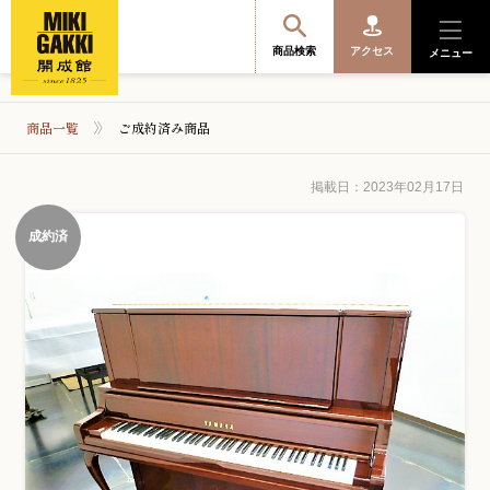
商品検索
アクセス
メニュー
商品一覧
ご成約済み商品
商品を探す・選ぶ
掲載日：2023年02月17日
成約済
便利なサービス
開成館を知る
音楽教室・イベント情報
サポート・購入特典