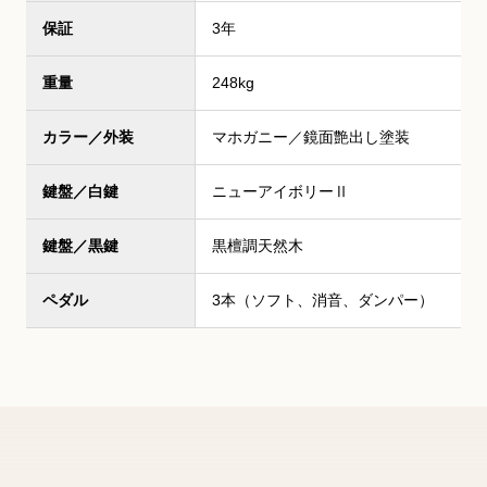
保証
3年
重量
248kg
カラー／外装
マホガニー／鏡面艶出し塗装
鍵盤／白鍵
ニューアイボリーⅡ
鍵盤／黒鍵
黒檀調天然木
ペダル
3本（ソフト、消音、ダンパー）