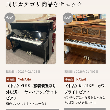
同じカテゴリ商品をチェック
成約済
成約済
掲載日：2026年02月18日
掲載日：2026年01月07日
YAMAHA
KAWAI
中古品
中古品
《中古》YU1S（消音装置取り
《中古》KL-11KF カワイ
外し済） ヤマハアップライト
プライトピアノ
インテリアにもなるおしゃれなピ
ピアノ
をお探しの方必見です！
初めての方にもおすすめ一台！