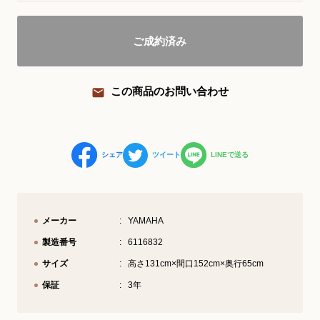
YouTube 公式チャンネル
ご成約済み
三木楽器 開成館
ピアノ弾き比べ、過去のコンサートな
この商品のお問い合わせ
ど動画で発信中！
シェア
ツイート
LINEで送る
サイトマップ
個人情報の取り扱い
特定商品取引法表記
メーカー
YAMAHA
製造番号
6116832
サイズ
高さ131cm×間口152cm×奥行65cm
保証
3年