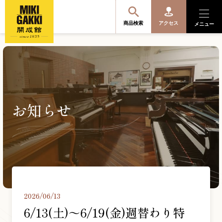
商品検索
アクセス
メニュー
商品を探す・選ぶ
お知らせ
便利なサービス
開成館を知る
音楽教室・イベント情報
2026/06/13
サポート・購入特典
6/13(土)～6/19(金)週替わり特