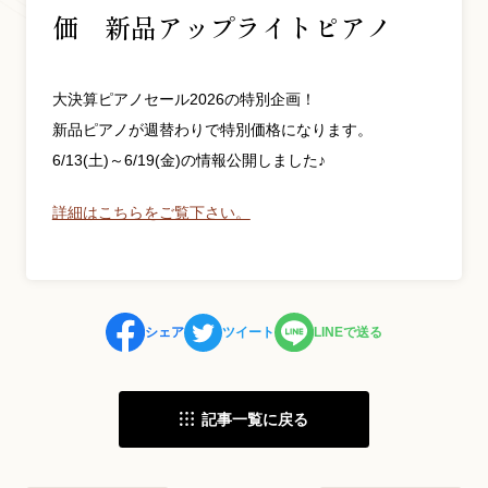
価 新品アップライトピアノ
お問い合わせ総合窓口
大決算ピアノセール2026の特別企画！
06-6252-0432
新品ピアノが週替わりで特別価格になります。
6/13(土)～6/19(金)の情報公開しました♪
受付時間 10:00～19:00 (水曜定休)
発信する
詳細はこちらをご覧下さい。
お問い合わせフォーム
シェア
ツイート
LINEで送る
大阪・本町のピアノ専門店
三木楽器 開成館
記事一覧に戻る
〒541-0057
大阪府大阪市中央区北久宝寺町3丁目3−4