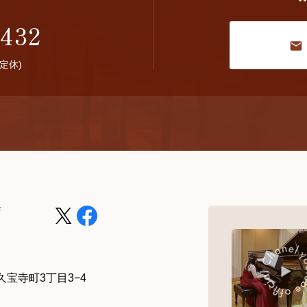
0432
曜定休)
店
宝寺町3丁目3−4