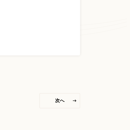
お問い合わせ総合窓口
06-6252-0432
受付時間 10:00～19:00 (水曜定休)
お問い合わせフォーム
大阪・本町のピアノ専門店
三木楽器 開成館
次へ
〒541-0057
大阪府大阪市中央区北久宝寺町3丁目3−4