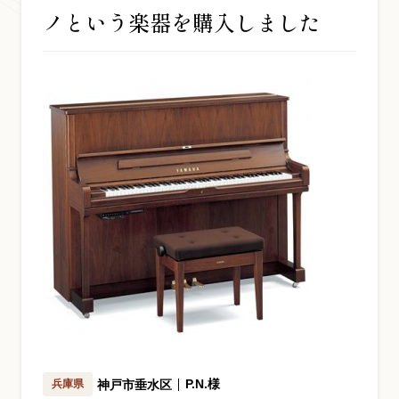
ノという楽器を購入しました
お問い合わせ総合窓口
06-6252-0432
受付時間 10:00～19:00 (水曜定休)
発信する
お問い合わせフォーム
大阪・本町のピアノ専門店
三木楽器 開成館
〒541-0057
大阪府大阪市中央区北久宝寺町3丁目3−4
P.N.様
神戸市垂水区
兵庫県