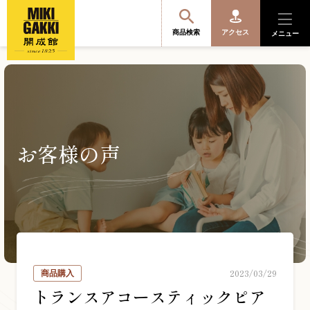
商品検索
アクセス
メニュー
商品を探す・選ぶ
お客様の声
便利なサービス
開成館を知る
音楽教室・イベント情報
2023/03/29
商品購入
サポート・購入特典
トランスアコースティックピア