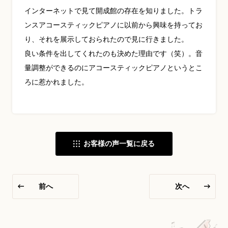
インターネットで見て開成館の存在を知りました。トラ
YouTube 公式チャンネル
ンスアコースティックピアノに以前から興味を持ってお
り、それを展示しておられたので見に行きました。
三木楽器 開成館
良い条件を出してくれたのも決めた理由です（笑）。音
ピアノ弾き比べ、過去のコンサートな
量調整ができるのにアコースティックピアノというとこ
ど動画で発信中！
ろに惹かれました。
サイトマップ
個人情報の取り扱い
特定商品取引法表記
お客様の声一覧に戻る
前へ
次へ