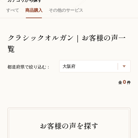
すべて
商品購入
その他のサービス
お問い合わせ総合窓口
06-6252-0432
クラシックオルガン｜お客様の声一
覧
受付時間 10:00～19:00 (水曜定休)
発信する
大阪府
都道府県で絞り込む：
お問い合わせフォーム
0
全
件
大阪・本町のピアノ専門店
三木楽器 開成館
〒541-0057
お客様の声を探す
大阪府大阪市中央区北久宝寺町3丁目3−4