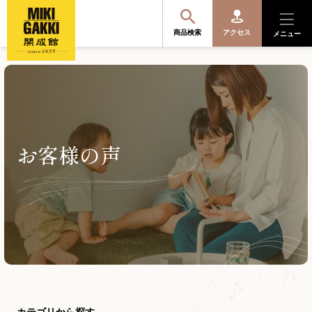
商品検索
アクセス
メニュー
商品を探す・選ぶ
お客様の声
便利なサービス
開成館を知る
音楽教室・イベント情報
サポート・購入特典
カテゴリから探す