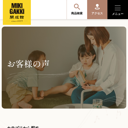
商品検索
アクセス
メニュー
商品を探す・選ぶ
お客様の声
便利なサービス
開成館を知る
音楽教室・イベント情報
サポート・購入特典
カテゴリから探す