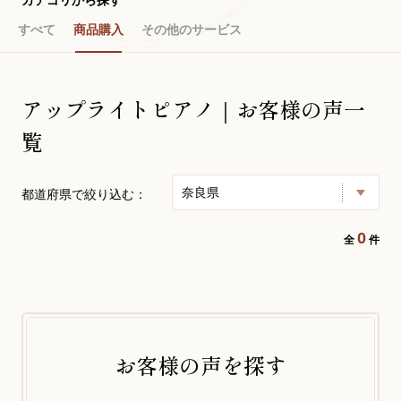
すべて
商品購入
その他のサービス
お問い合わせ総合窓口
06-6252-0432
アップライトピアノ｜お客様の声一
覧
受付時間 10:00～19:00 (水曜定休)
発信する
奈良県
都道府県で絞り込む：
お問い合わせフォーム
0
全
件
大阪・本町のピアノ専門店
三木楽器 開成館
〒541-0057
お客様の声を探す
大阪府大阪市中央区北久宝寺町3丁目3−4