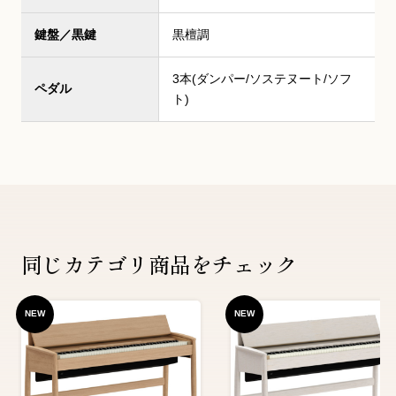
鍵盤／黒鍵
黒檀調
3本(ダンパー/ソステヌート/ソフ
ペダル
ト)
同じカテゴリ商品をチェック
NEW
NEW