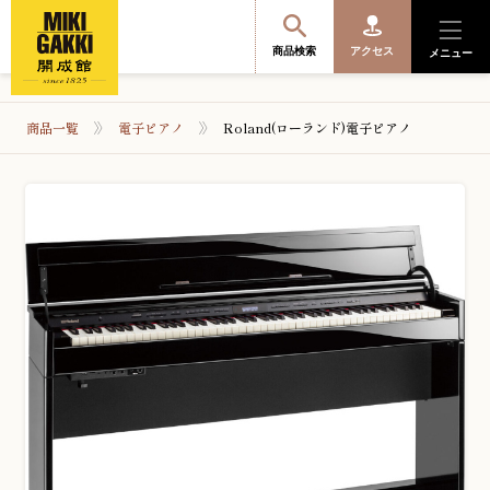
商品検索
アクセス
メニュー
商品一覧
電子ピアノ
Roland(ローランド)電子ピアノ
商品を探す・選ぶ
便利なサービス
開成館を知る
音楽教室・イベント情報
サポート・購入特典