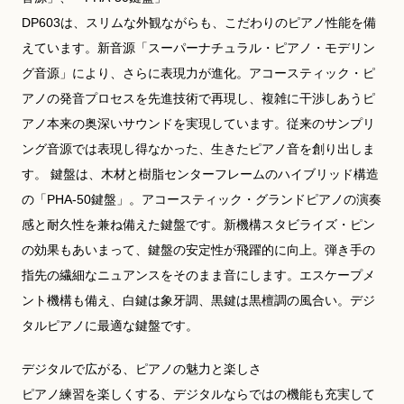
DP603は、スリムな外観ながらも、こだわりのピアノ性能を備
えています。新音源「スーパーナチュラル・ピアノ・モデリン
グ音源」により、さらに表現力が進化。アコースティック・ピ
アノの発音プロセスを先進技術で再現し、複雑に干渉しあうピ
アノ本来の奥深いサウンドを実現しています。従来のサンプリ
ング音源では表現し得なかった、生きたピアノ音を創り出しま
す。 鍵盤は、木材と樹脂センターフレームのハイブリッド構造
の「PHA-50鍵盤」。アコースティック・グランドピアノの演奏
感と耐久性を兼ね備えた鍵盤です。新機構スタビライズ・ピン
の効果もあいまって、鍵盤の安定性が飛躍的に向上。弾き手の
指先の繊細なニュアンスをそのまま音にします。エスケープメ
ント機構も備え、白鍵は象牙調、黒鍵は黒檀調の風合い。デジ
タルピアノに最適な鍵盤です。
デジタルで広がる、ピアノの魅力と楽しさ
ピアノ練習を楽しくする、デジタルならではの機能も充実して