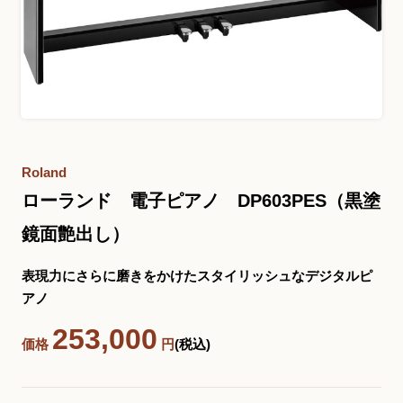
お問い合わせ総合窓口
06-6252-0432
受付時間 10:00～19:00 (水曜定休)
発信する
Roland
ローランド 電子ピアノ DP603PES（黒塗
お問い合わせフォーム
鏡面艶出し）
表現力にさらに磨きをかけたスタイリッシュなデジタルピ
大阪・本町のピアノ専門店
アノ
三木楽器 開成館
253,000
価格
円
(税込)
〒541-0057
大阪府大阪市中央区北久宝寺町3丁目3−4