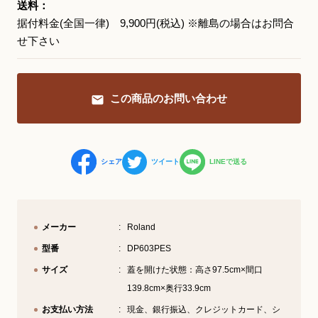
送料：
据付料金(全国一律) 9,900円(税込) ※離島の場合はお問合
YouTube 公式チャンネル
せ下さい
三木楽器 開成館
ピアノ弾き比べ、過去のコンサートな
この商品のお問い合わせ
ど動画で発信中！
シェア
ツイート
LINEで送る
サイトマップ
個人情報の取り扱い
特定商品取引法表記
メーカー
Roland
型番
DP603PES
サイズ
蓋を開けた状態：高さ97.5cm×間口
139.8cm×奥行33.9cm
お支払い方法
現金、銀行振込、クレジットカード、シ