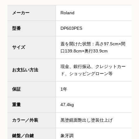
メーカー
Roland
型番
DP603PES
蓋を開けた状態：高さ97.5cm×間
サイズ
口139.8cm×奥行33.9cm
現金、銀行振込、クレジットカー
お支払い方法
ド、ショッピングローン等
保証
1年
重量
47.4kg
カラー／外装
黒塗鏡面艶出し塗装仕上げ
鍵盤／白鍵
象牙調