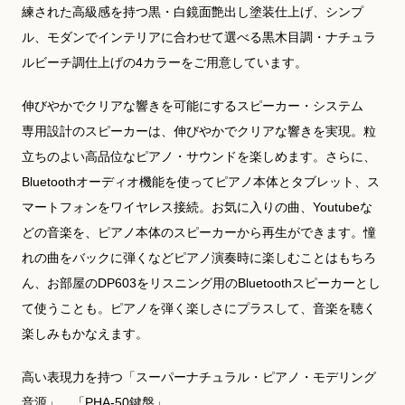
練された高級感を持つ黒・白鏡面艶出し塗装仕上げ、シンプ
ル、モダンでインテリアに合わせて選べる黒木目調・ナチュラ
ルビーチ調仕上げの4カラーをご用意しています。
伸びやかでクリアな響きを可能にするスピーカー・システム
専用設計のスピーカーは、伸びやかでクリアな響きを実現。粒
立ちのよい高品位なピアノ・サウンドを楽しめます。さらに、
Bluetoothオーディオ機能を使ってピアノ本体とタブレット、ス
マートフォンをワイヤレス接続。お気に入りの曲、Youtubeな
どの音楽を、ピアノ本体のスピーカーから再生ができます。憧
れの曲をバックに弾くなどピアノ演奏時に楽しむことはもちろ
ん、お部屋のDP603をリスニング用のBluetoothスピーカーとし
て使うことも。ピアノを弾く楽しさにプラスして、音楽を聴く
楽しみもかなえます。
高い表現力を持つ「スーパーナチュラル・ピアノ・モデリング
音源」、「PHA-50鍵盤」